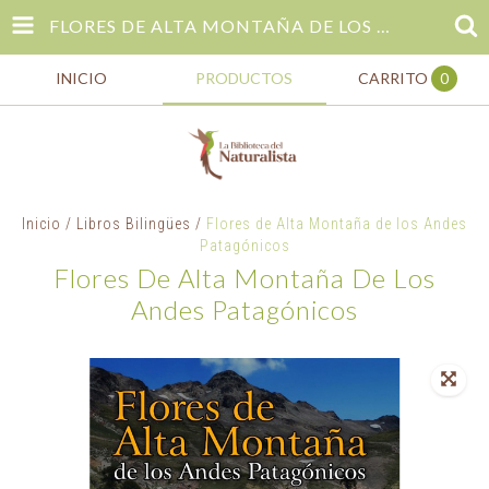
FLORES DE ALTA MONTAÑA DE LOS ANDES PATAGÓNICOS
INICIO
PRODUCTOS
CARRITO
0
Inicio
/
Libros Bilingües
/
Flores de Alta Montaña de los Andes
Patagónicos
Flores De Alta Montaña De Los
Andes Patagónicos