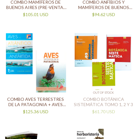
COMBO MAMÍFEROS DE
COMBO ANFÍBIOS Y
BUENOS AIRES (PRE-VENTA)
MAMÍFEROS DE BUENOS
+ REPTILES DE BUENOS
AIRES
$105.01 USD
$94.62 USD
AIRES (ENVIOS A PARTIR DEL
10/04)
OUT OF STOCK
COMBO AVES TERRESTRES
COMBO BOTÁNICA
DE LA PATAGONIA + AVES
SISTEMÁTICA TOMO 1, 2 Y 3
DEL ATLÁNTICO
$125.36 USD
$61.70 USD
SUDOCCIDENTAL Y
ANTÁRTIDA