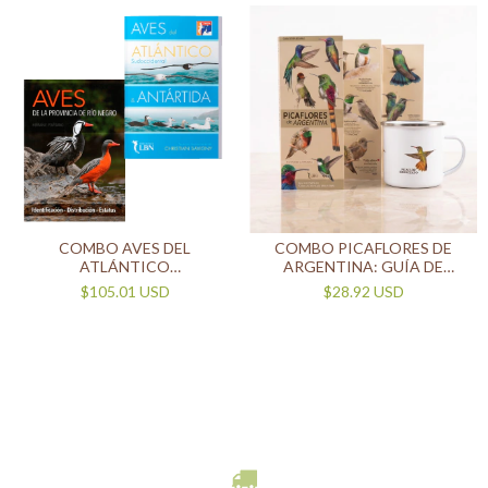
COMBO AVES DEL
COMBO PICAFLORES DE
ATLÁNTICO
ARGENTINA: GUÍA DE
SUDOCCIDENTAL + AVES DE
BOLSILLO + 1 JARRO
$105.01 USD
$28.92 USD
LA PROVINCIA DE RIO
ENLOZADO
NEGRO