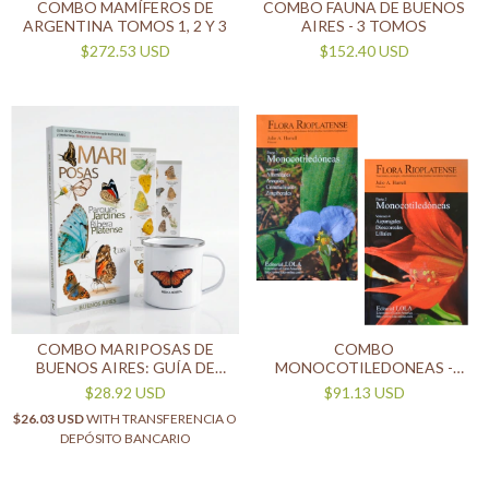
COMBO MAMÍFEROS DE
COMBO FAUNA DE BUENOS
ARGENTINA TOMOS 1, 2 Y 3
AIRES - 3 TOMOS
$272.53 USD
$152.40 USD
COMBO MARIPOSAS DE
COMBO
BUENOS AIRES: GUÍA DE
MONOCOTILEDONEAS -
BOLSILLO + JARRO
FLORA RIOPLATENSE
$28.92 USD
$91.13 USD
ENLOZADO
$26.03 USD
WITH
TRANSFERENCIA O
DEPÓSITO BANCARIO