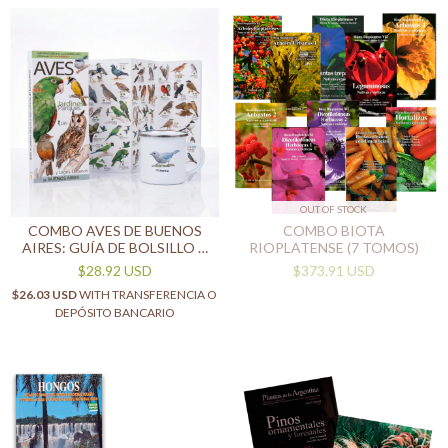
OUT OF STOCK
COMBO AVES DE BUENOS
COMBO BIOTA
AIRES: GUÍA DE BOLSILLO +
RIOPLATENSE (7 TOMOS)
JARRO ENLOZADO - (COPIA)
$28.92 USD
$373.91 USD
$26.03 USD
WITH
TRANSFERENCIA O
DEPÓSITO BANCARIO