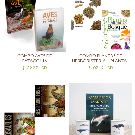
COMBO AVES DE
COMBO PLANTAS DE
PATAGONIA
HERBORISTERÍA + PLANTAS
MEDICINALES Y
$132.27 USD
$107.19 USD
COMESTIBLES DEL BOSQUE
PATAGÓNICO