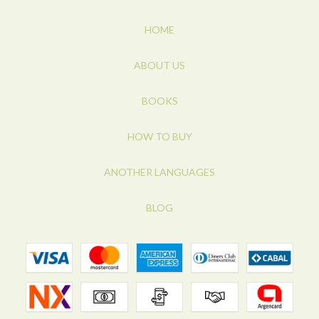
HOME
ABOUT US
BOOKS
HOW TO BUY
ANOTHER LANGUAGES
BLOG