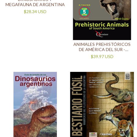
MEGAFAUNA DE ARGENTINA
$28.34 USD
ANIMALES PREHISTÓRICOS
DE AMÉRICA DEL SUR -
BILINGÜE
$39.97 USD