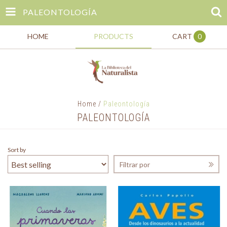
PALEONTOLOGÍA
HOME
PRODUCTS
CART
0
Home
/
Paleontología
PALEONTOLOGÍA
Sort by
Filtrar por