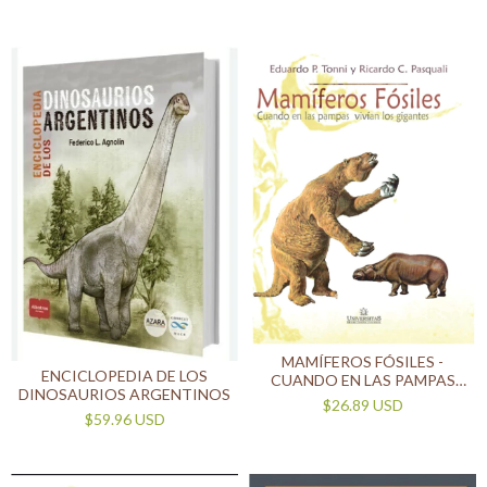
GRAN EXTINCIÓN OLVIDÓ
MAMÍFEROS FÓSILES -
ENCICLOPEDIA DE LOS
CUANDO EN LAS PAMPAS
DINOSAURIOS ARGENTINOS
VIVÍAN LOS GIGANTES
$26.89 USD
$59.96 USD