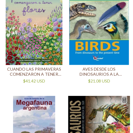
CUANDO LAS PRIMAVERAS
AVES DESDE LOS
COMENZARON A TENER
DINOSAURIOS A LA
FLORES
ACTUALIDAD
$41.42 USD
$21.08 USD