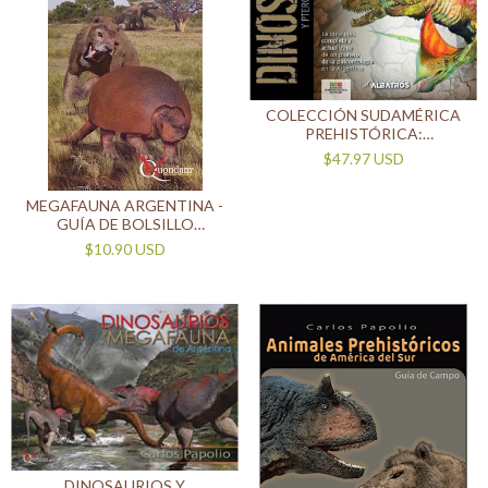
COLECCIÓN SUDAMÉRICA
PREHISTÓRICA:
DINOSAURIOS
$47.97 USD
MEGAFAUNA ARGENTINA -
GUÍA DE BOLSILLO
EDUCATIVA
$10.90 USD
DINOSAURIOS Y