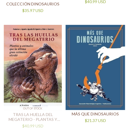
$40.99 USD
COLECCIÓN DINOSAURIOS
$35.97 USD
OUT OF STOCK
MÁS QUE DINOSAURIOS
TRAS LA HUELLA DEL
MEGATERIO - PLANTAS Y
$21.37 USD
ANIMALES QUE LA ÚLTIMA
$40.99 USD