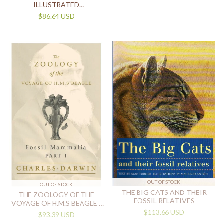
ILLUSTRATED
ENCYCLOPEDIA OF
$86.64 USD
DINOSAURS & PREHISTORIC
CREATURES
OUT OF STOCK
OUT OF STOCK
THE BIG CATS AND THEIR
THE ZOOLOGY OF THE
FOSSIL RELATIVES
VOYAGE OF H.M.S BEAGLE -
PART I - FOSSIL MAMMALIA
$113.66 USD
$93.39 USD
(IN ENGLISH)