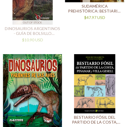
SUDAMÉRICA
PREHISTÓRICA: BESTIARIO
FÓSIL
$47.97 USD
OUT OF STOCK
DINOSAURIOS ARGENTINOS
- GUÍA DE BOLSILLO
EDUCATIVA
$10.90 USD
BESTIARIO FÓSIL DEL
PARTIDO DE LA COSTA,
PINAMAR Y VILLA GESELL