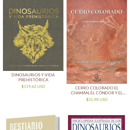
DINOSAURIOS Y VIDA
PREHISTÓRICA
$119.63 USD
CERRO COLORADO EL
CHAMÁN, EL CÓNDOR Y EL
JAGUAR - ARTE RUPESTRE,
$31.98 USD
PATRIMONIO CULTURAL Y
COSERVACIÓN