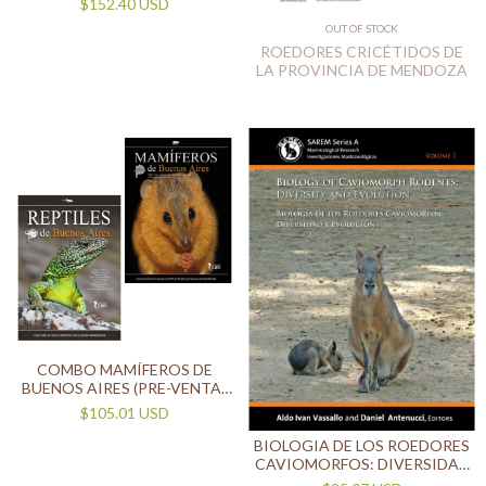
$152.40 USD
OUT OF STOCK
ROEDORES CRICÉTIDOS DE
LA PROVINCIA DE MENDOZA
COMBO MAMÍFEROS DE
BUENOS AIRES (PRE-VENTA)
+ REPTILES DE BUENOS
$105.01 USD
AIRES (ENVIOS A PARTIR DEL
10/04)
BIOLOGIA DE LOS ROEDORES
CAVIOMORFOS: DIVERSIDAD
Y EVOLUCIÓN (BILINGÜE)