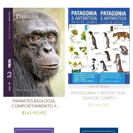
(IDIOMA INGLÉS)
OUT OF STOCK
PATAGONIA Y ANTARTIDA -
GUIA DE CAMPO
PRIMATES BIOLOGÍA,
$25.44 USD
COMPORTAMIENTO Y
EVOLUCIÓN
$143.90 USD