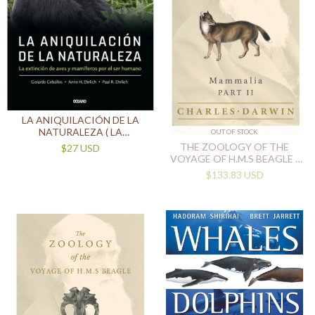
LA ANIQUILACIÓN DE LA
NATURALEZA ( LA
OUT OF STOCK
EXTINCIÓN DE AVES Y
THE ZOOLOGY OF THE
$27 USD
MAMÍFEROS POR EL SER
VOYAGE OF H.M.S BEAGLE -
HUMANO)
PART II - MAMMALIA (IN
$133.83 USD
ENGLISH)