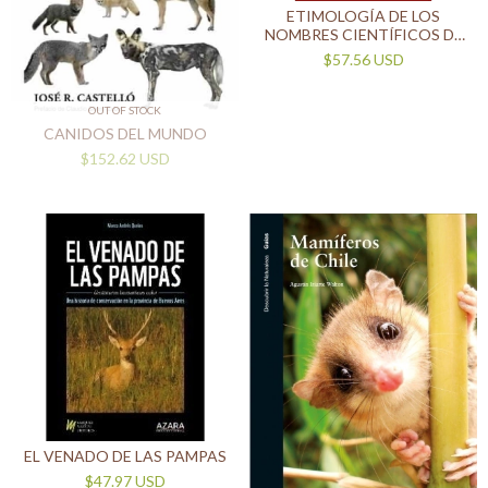
ETIMOLOGÍA DE LOS
NOMBRES CIENTÍFICOS DE
LOS MAMÍFEROS DE
$57.56 USD
ARGENTINA
OUT OF STOCK
CANIDOS DEL MUNDO
$152.62 USD
EL VENADO DE LAS PAMPAS
$47.97 USD