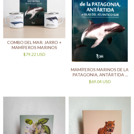
COMBO DEL MAR: JARRO +
MAMÍFEROS MARINOS
$79.22 USD
MAMÍFEROS MARINOS DE LA
PATAGONIA, ANTÁRTIDA E
ISLAS DEL ATLÁNTICO SUR
$69.04 USD