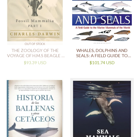
OUT OF STOCK
THE ZOOLOGY OF THE
WHALES, DOLPHINS AND
VOYAGE OF H.M.S BEAGLE -
SEALS: A FIELD GUIDE TO
PART I - FOSSIL MAMMALIA
THE MARINE MAMMALS OF
$93.39 USD
$101.74 USD
(IN ENGLISH)
THE WORLD (IN ENGLISH)