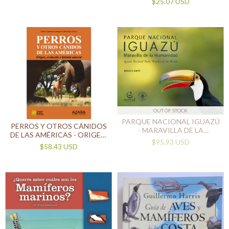
$25.07 USD
OUT OF STOCK
PARQUE NACIONAL IGUAZÚ
PERROS Y OTROS CÁNIDOS
- MARAVILLA DE LA
DE LAS AMÉRICAS - ORIGEN,
HUMANIDAD (BILINGÜE)
$95.93 USD
EVOLUCIÓN E HISTORIA
$58.43 USD
NATURAL