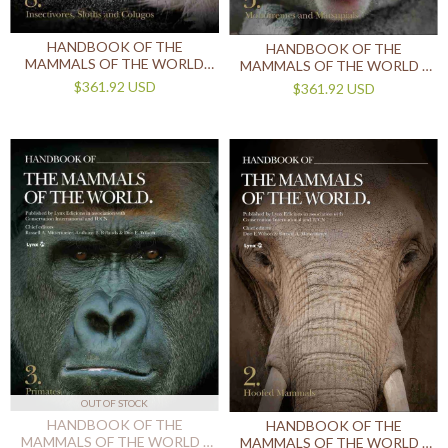
HANDBOOK OF THE
HANDBOOK OF THE
MAMMALS OF THE WORLD
MAMMALS OF THE WORLD -
VOLUME 8: INSECTIVORES,
VOL 5: MONOTREMES AND
$361.92 USD
$361.92 USD
SLOTHS AND COLUGOS
MARSUPIALS (INGLÉS)
OUT OF STOCK
HANDBOOK OF THE
HANDBOOK OF THE
MAMMALS OF THE WORLD -
MAMMALS OF THE WORLD -