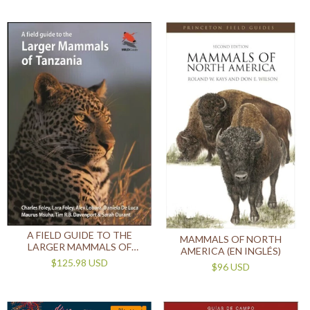
A FIELD GUIDE TO THE
MAMMALS OF NORTH
LARGER MAMMALS OF
AMERICA (EN INGLÉS)
TANZANIA (EN INGLÉS)
$125.98 USD
$96 USD