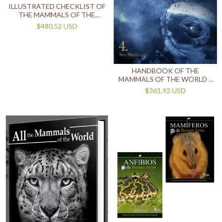
ILLUSTRATED CHECKLIST OF
THE MAMMALS OF THE
WORLD (2 TOMOS)
$480.52 USD
HANDBOOK OF THE
MAMMALS OF THE WORLD –
VOL 4 - SEA MAMMALS
$361.92 USD
(INGLÉS)