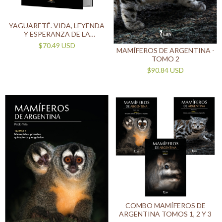
YAGUARETÉ. VIDA, LEYENDA
Y ESPERANZA DE LA
VERDADERA FIERA
$70.49 USD
MAMÍFEROS DE ARGENTINA -
TOMO 2
$90.84 USD
COMBO MAMÍFEROS DE
ARGENTINA TOMOS 1, 2 Y 3