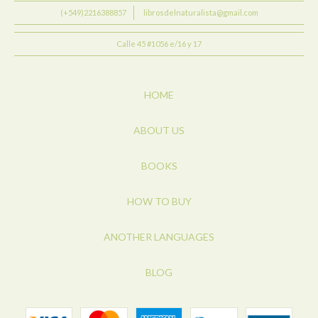
(+549)2216388857
librosdelnaturalista@gmail.com
Calle 45 #1056 e/16 y 17
HOME
ABOUT US
BOOKS
HOW TO BUY
ANOTHER LANGUAGES
BLOG