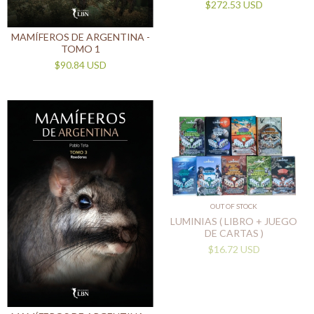
$272.53 USD
MAMÍFEROS DE ARGENTINA -
TOMO 1
$90.84 USD
OUT OF STOCK
LUMINIAS ( LIBRO + JUEGO
DE CARTAS )
$16.72 USD