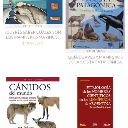
OUT OF STOCK
¿QUERÉS SABER CUÁLES SON
LOS MAMÍFEROS MARINOS?
$12.54 USD
OUT OF STOCK
GUÍA DE AVES Y MAMÍFEROS
DE LA COSTA PATAGÓNICA