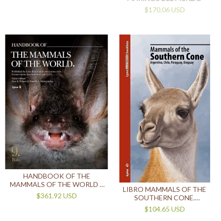
$170.06 USD
HANDBOOK OF THE
MAMMALS OF THE WORLD –
LIBRO MAMMALS OF THE
VOLUME 9 BATS (IDIOMA
$361.92 USD
SOUTHERN CONE.
INGLÉS)
ARGENTINA, CHILE,
$104.65 USD
PARAGUAY, URUGUAY