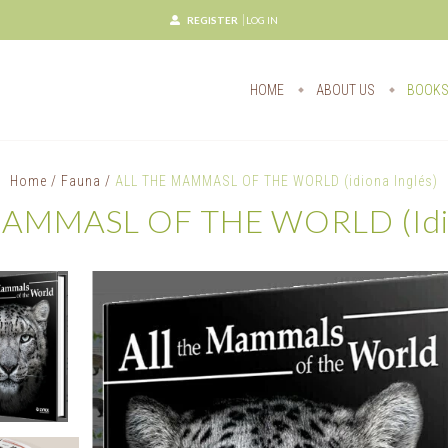
REGISTER
LOG IN
HOME
ABOUT US
BOOK
Home
/
Fauna
/
ALL THE MAMMASL OF THE WORLD (idiona Inglés)
AMMASL OF THE WORLD (idio