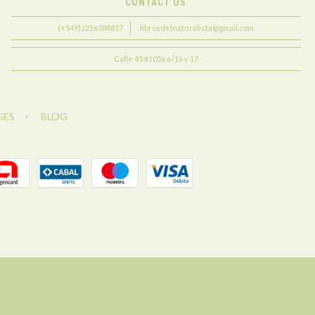
CONTACT US
(+549)2216388857
librosdelnaturalista@gmail.com
Calle 45 #1056 e/16 y 17
GES
BLOG