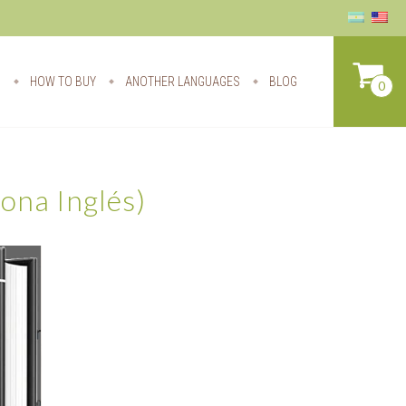
S
HOW TO BUY
ANOTHER LANGUAGES
BLOG
0
na Inglés)