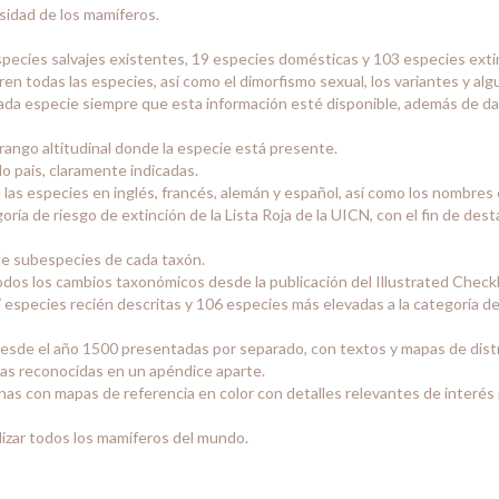
sidad de los mamíferos.
species salvajes existentes, 19 especies domésticas y 103 especies exti
en todas las especies, así como el dimorfismo sexual, los variantes y alg
e cada especie siempre que esta información esté disponible, además de d
rango altitudinal donde la especie está presente.
 país, claramente indicadas.
as especies en inglés, francés, alemán y español, así como los nombres c
oría de riesgo de extinción de la Lista Roja de la UICN, con el fin de dest
 subespecies de cada taxón.
dos los cambios taxonómicos desde la publicación del Illustrated Check
7 especies recién descritas y 106 especies más elevadas a la categoría de
sde el año 1500 presentadas por separado, con textos y mapas de distr
s reconocidas en un apéndice aparte.
nas con mapas de referencia en color con detalles relevantes de interés 
lizar todos los mamíferos del mundo.