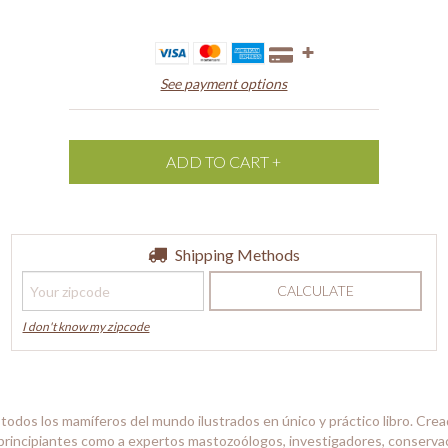
See payment options
Shipping for zipcode:
Shipping Methods
CHANGE ZIPCODE
CALCULATE
I don't know my zipcode
 todos los mamíferos del mundo ilustrados en único y práctico libro. Crea
s principiantes como a expertos mastozoólogos, investigadores, conserva