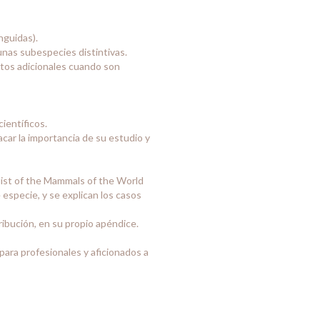
nguidas).
unas subespecies distintivas.
atos adicionales cuando son
ientíficos.
acar la importancia de su estudio y
list of the Mammals of the World
 especie, y se explican los casos
ibución, en su propio apéndice.
para profesionales y aficionados a