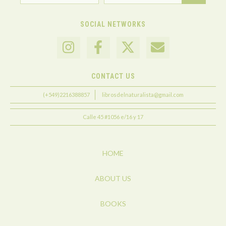
SOCIAL NETWORKS
CONTACT US
(+549)2216388857
librosdelnaturalista@gmail.com
Calle 45 #1056 e/16 y 17
HOME
ABOUT US
BOOKS