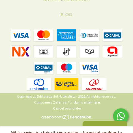
BLOG
Copyright La Biblioteca del Naturalista - 2026. All rights reserved.
Consumers Defense. For claims
enter here.
Cancel your order
VOLVER ARRIBA
While navigating this site
you accept the use of cookies
to