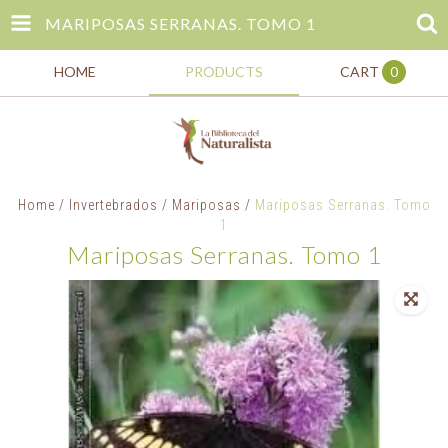
MARIPOSAS SERRANAS. TOMO 1
HOME
PRODUCTS
CART
0
Home
/
Invertebrados
/
Mariposas
/
Mariposas Serranas. Tomo
1
Mariposas Serranas. Tomo 1