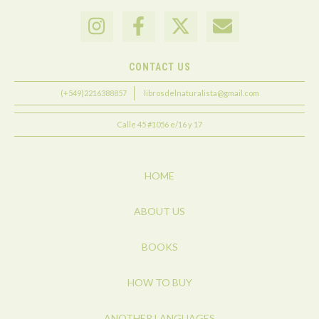
CONTACT US
(+549)2216388857
librosdelnaturalista@gmail.com
Calle 45 #1056 e/16 y 17
HOME
ABOUT US
BOOKS
HOW TO BUY
ANOTHER LANGUAGES