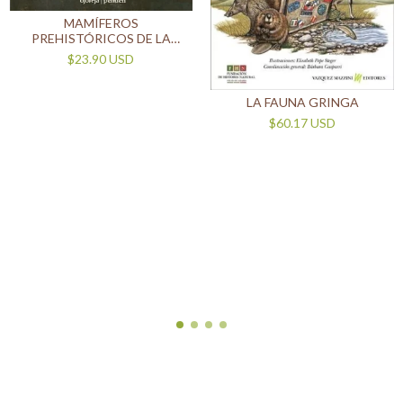
MAMÍFEROS
PREHISTÓRICOS DE LA
ARGENTINA QUE
$23.90 USD
CONVIVIERON CON EL
HOMBRE
LA FAUNA GRINGA
$60.17 USD