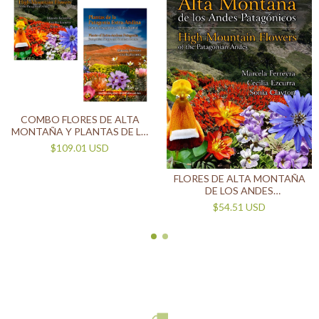
COMBO FLORES DE ALTA
MONTAÑA Y PLANTAS DE LA
PATAGONIA EXTRANDINA
$109.01 USD
FLORES DE ALTA MONTAÑA
DE LOS ANDES
PATAGÓNICOS
$54.51 USD