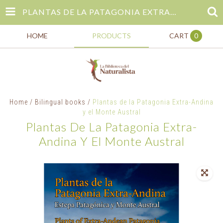
PLANTAS DE LA PATAGONIA EXTRA-ANDINA Y EL MONTE AUSTRAL
HOME
PRODUCTS
CART
0
Home
/
Bilingual books
/
Plantas de la Patagonia Extra-Andina
y el Monte Austral
Plantas De La Patagonia Extra-
Andina Y El Monte Austral