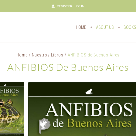
REGISTER
LOG IN
HOME
ABOUT US
BOOK
Home
/
Nuestros Libros
/
ANFIBIOS de Buenos Aires
ANFIBIOS De Buenos Aires