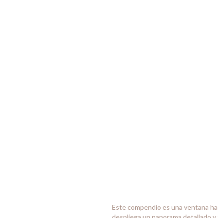
Este compendio es una ventana haci
despliega un panorama detallado y a