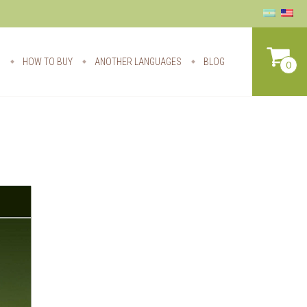
S
HOW TO BUY
ANOTHER LANGUAGES
BLOG
0