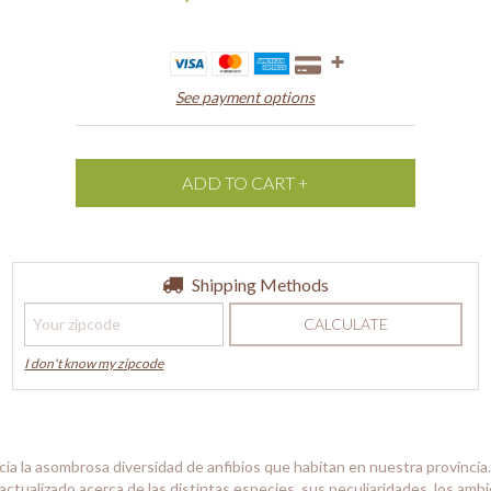
See payment options
Shipping for zipcode:
Shipping Methods
CHANGE ZIPCODE
CALCULATE
I don't know my zipcode
a la asombrosa diversidad de anfibios que habitan en nuestra provincia.
ctualizado acerca de las distintas especies, sus peculiaridades, los amb