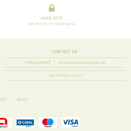
SAFE SITE
WE PROTECT YOUR DATA
CONTACT US
(+549)2216388857
librosdelnaturalista@gmail.com
Calle 45 #1056 e/16 y 17
GES
BLOG