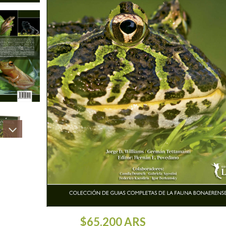
$65.200
ARS