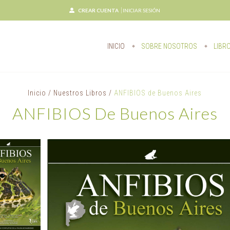
CREAR CUENTA
INICIAR SESIÓN
INICIO
SOBRE NOSOTROS
LIBR
Inicio
/
Nuestros Libros
/
ANFIBIOS de Buenos Aires
ANFIBIOS De Buenos Aires