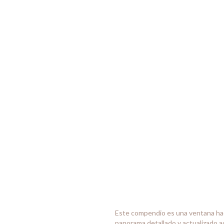
Este compendio es una ventana haci
panorama detallado y actualizado a