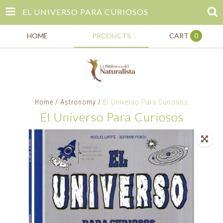
EL UNIVERSO PARA CURIOSOS
HOME
PRODUCTS
CART
0
Home
/
Astronomy
/
El Universo Para Curiosos
El Universo Para Curiosos