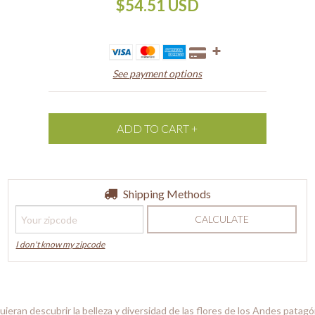
$54.51 USD
See payment options
Shipping for zipcode:
Shipping Methods
CHANGE ZIPCODE
CALCULATE
I don't know my zipcode
eran descubrir la belleza y diversidad de las flores de los Andes patagó