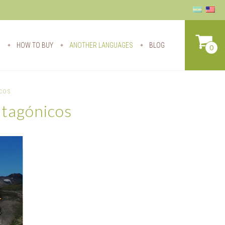
S
HOW TO BUY
ANOTHER LANGUAGES
BLOG
0
icos
atagónicos