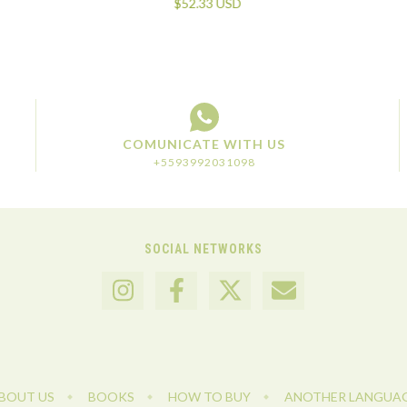
$52.33 USD
COMUNICATE WITH US
+5593992031098
SOCIAL NETWORKS
BOUT US
BOOKS
HOW TO BUY
ANOTHER LANGUA