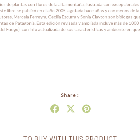
s de plantas con flores de la alta montaña, ilustrada con excepcionales
este libro se publicó en el año 2005, agotada hace años y con menos de la
utoras, Marcela Ferreyra, Cecilia Ezcurra y Sonia Clayton son biólogas que
antas de Patagonia. Esta edición revisada y ampliada incluye más de 1000 
l Fuego), con info actualizada de sus características y ambiente en que 
Share :
TO BUY WITH THIS PRODUCT