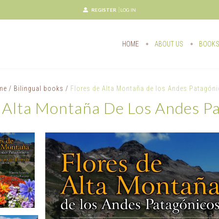
REGISTER
LOG IN
HOME
ABOUT US
BOOK
me
/
Bilingual books
/
Flores de Alta Montaña de los Andes Patagón
 Alta Montaña De Los Andes P