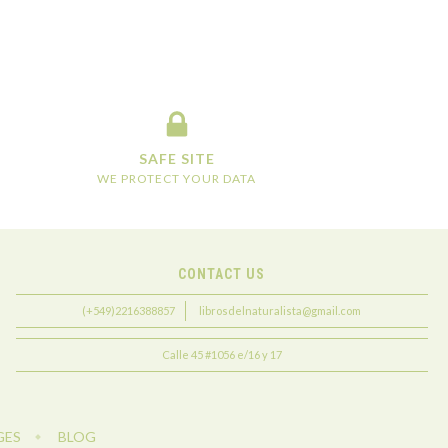
SAFE SITE
WE PROTECT YOUR DATA
CONTACT US
(+549)2216388857
librosdelnaturalista@gmail.com
Calle 45 #1056 e/16 y 17
GES
BLOG