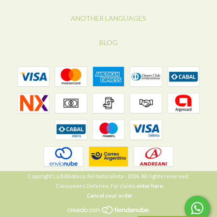
ANOTHER LANGUAGES
BLOG
Copyright La Biblioteca del Naturalista - 2026. All rights reserved.
Consumers Defense. For claims
enter here.
Cancel your order