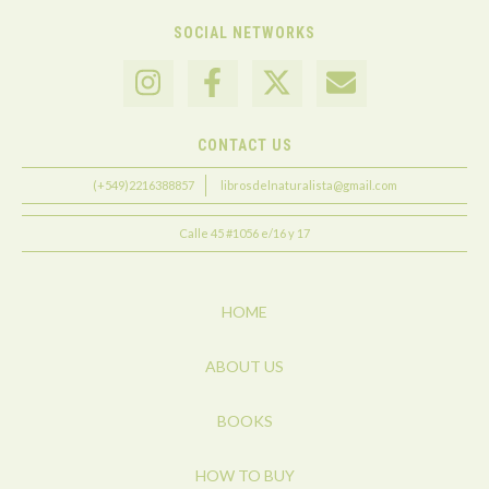
SOCIAL NETWORKS
CONTACT US
(+549)2216388857
librosdelnaturalista@gmail.com
Calle 45 #1056 e/16 y 17
HOME
ABOUT US
BOOKS
HOW TO BUY