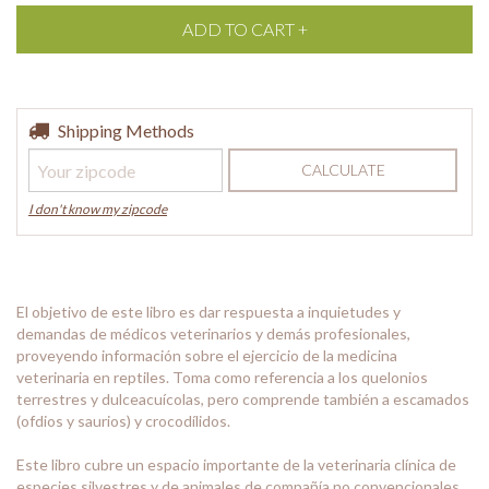
Shipping for zipcode:
Shipping Methods
CHANGE ZIPCODE
CALCULATE
I don't know my zipcode
El objetivo de este libro es dar respuesta a inquietudes y
demandas de médicos veterinarios y demás profesionales,
proveyendo información sobre el ejercicio de la medicina
veterinaria en reptiles. Toma como referencia a los quelonios
terrestres y dulceacuícolas, pero comprende también a escamados
(ofdios y saurios) y crocodílidos.
Este libro cubre un espacio importante de la veterinaria clínica de
especies silvestres y de animales de compañía no convencionales,