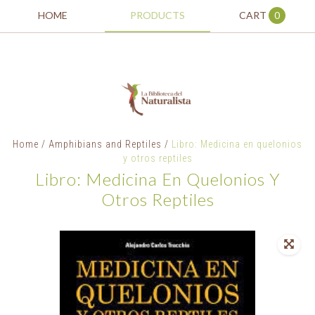
HOME
PRODUCTS
CART
0
Home
/
Amphibians and Reptiles
/
Libro: Medicina en quelonios
y otros reptiles
Libro: Medicina En Quelonios Y
Otros Reptiles