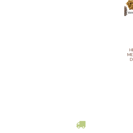
H
ME
D