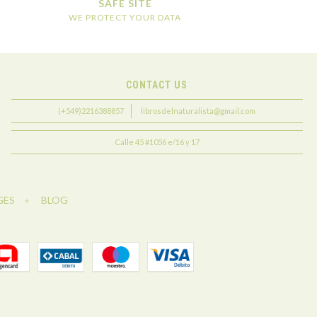
SAFE SITE
WE PROTECT YOUR DATA
CONTACT US
(+549)2216388857
librosdelnaturalista@gmail.com
Calle 45 #1056 e/16 y 17
GES
BLOG