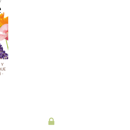
 Y
QUE
 -