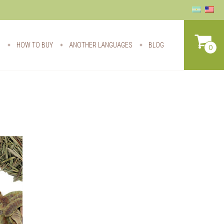
S
HOW TO BUY
ANOTHER LANGUAGES
BLOG
0