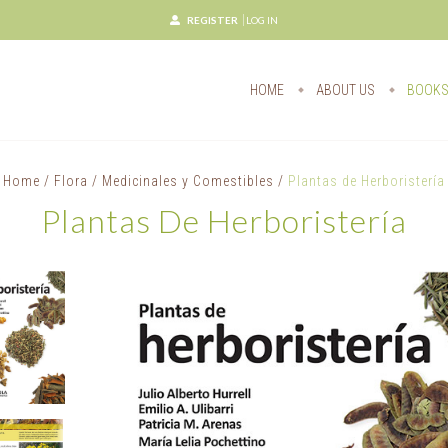
REGISTER
LOG IN
HOME
ABOUT US
BOOK
Home
/
Flora
/
Medicinales y Comestibles
/
Plantas de Herboristería
Plantas De Herboristería