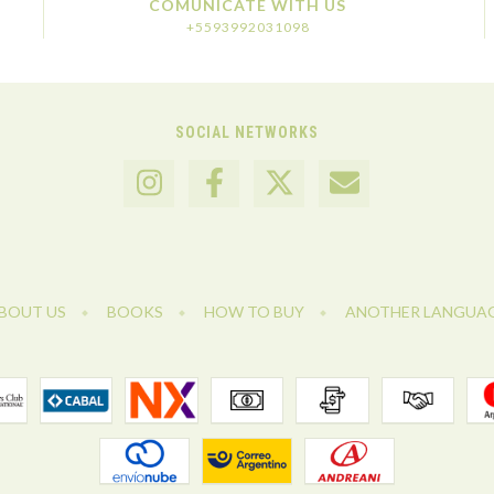
COMUNICATE WITH US
+5593992031098
SOCIAL NETWORKS
BOUT US
BOOKS
HOW TO BUY
ANOTHER LANGUA