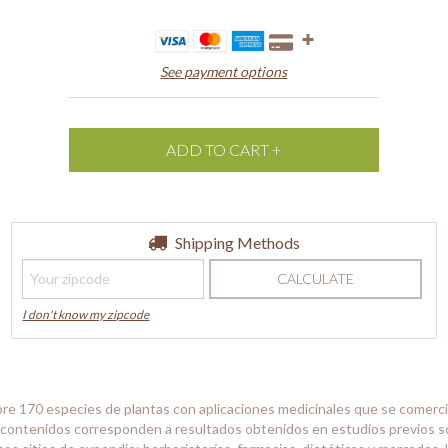
See payment options
Shipping for zipcode:
Shipping Methods
CHANGE ZIPCODE
CALCULATE
I don't know my zipcode
bre 170 especies de plantas con aplicaciones medicinales que se comerci
s contenidos corresponden a resultados obtenidos en estudios previos s