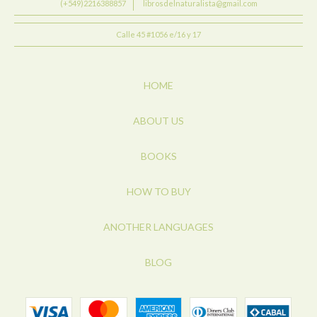
(+549)2216388857
librosdelnaturalista@gmail.com
Calle 45 #1056 e/16 y 17
HOME
ABOUT US
BOOKS
HOW TO BUY
ANOTHER LANGUAGES
BLOG