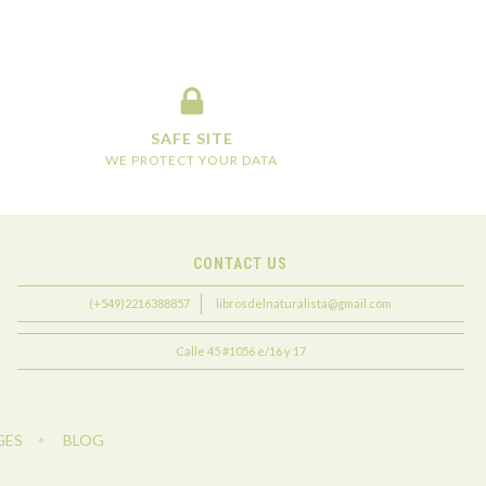
SAFE SITE
WE PROTECT YOUR DATA
CONTACT US
(+549)2216388857
librosdelnaturalista@gmail.com
Calle 45 #1056 e/16 y 17
GES
BLOG