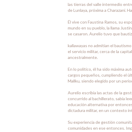
las tierras del valle intermedio entr
de Lunlaya, próxima a Charazani. Ha
Él vive con Faustina Ramos, su espo
mundo en su pueblo, la llama Justin
se casaron. Aurelio tuvo que bautiz
kallawayas no admitían el bautismo p
el servicio militar, cerca de la cap
ancestralmente.
En lo político, él ha sido máxima a
cargos pequeños, cumpliendo el ùlt
Mallku, siendo elegido por un perío
Aurelio escribía las actas de la ge
concurrido al bachillerato, sabía l
educación alternativa por entonces,
dictadura militar, en un contexto i
Su experiencia de gestión comunitari
comunidades en ese entonces. Impuls