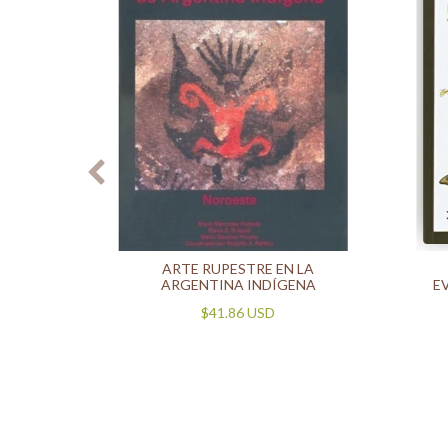
IAS DE
ARTE RUPESTRE EN LA
ADO Y
ARGENTINA INDÍGENA
E
$41.86 USD