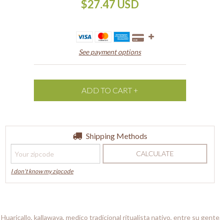
$27.47 USD
See payment options
Shipping for zipcode:
Shipping Methods
CHANGE ZIPCODE
CALCULATE
I don't know my zipcode
Huaricallo, kallawaya, medico tradicional ritualista nativo, entre su gent