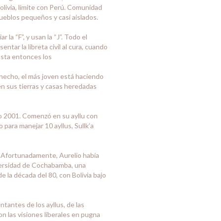
 Bolivia, límite con Perú. Comunidad
pueblos pequeños y casi aislados.
a “F”, y usan la “J”. Todo el
tar la libreta civil al cura, cuando
asta entonces los
e hecho, el más joven está haciendo
enen sus tierras y casas heredadas
año 2001. Comenzó en su ayllu con
para manejar 10 ayllus, Sullk’a
r. Afortunadamente, Aurelio había
iversidad de Cochabamba, una
 la década del 80, con Bolivia bajo
ntantes de los ayllus, de las
n las visiones liberales en pugna