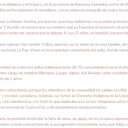
e el altiplano y el trópico, en la provincia de Bautista Saavedra, norte de
bla perfectamente el castellano, con la cadencia tranquila de todos los 
sa. La llaman Justina, porque los quechua-hablantes no pueden pronunciar l
a. Y Aurelio se entero que su nombre real es Faustina al momento de presen
arse antes de casarse por la Iglesia. A sus 22 años, se bautizó, porque h
or Iglesia. Han tenido 5 hijos, quienes ya no viven en la casa familiar, d
ital nacional, La Paz. Viven en la propiedad comunitaria del ayllu, donde ti
utoridad de todos los ayllus kallawaya (más de 70 comunidades) hacia el 
imo cargo de nombre Warayuu. Luego, siguió, fue llevado como candidato 
do de 2 años.
stión comunitaria, porque los miembros de la comunidad no sabían escribi
eer y escribir castellano. Además, se formó en Derecho Indígena en la Un
 casi clandestina, con todo lo que implicaba eso en los tempranos años de
nternacional de Guerra Fría, y de movimientos revolucionarios.
a, le permitió entender la falta de alma, de ajayu, en los propios represe
or a nivel comunitario de la autogestión comunitaria, tuvo que lidiar co