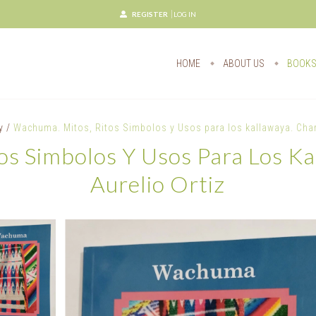
REGISTER
LOG IN
HOME
ABOUT US
BOOK
y
/
Wachuma. Mitos, Ritos Simbolos y Usos para los kallawaya. Charl
os Simbolos Y Usos Para Los Ka
Aurelio Ortiz