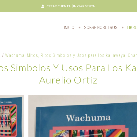
CREAR CUENTA
INICIAR SESIÓN
INICIO
SOBRE NOSOTROS
LIBR
a
/
Wachuma. Mitos, Ritos Simbolos y Usos para los kallawaya. Charl
os Simbolos Y Usos Para Los Ka
Aurelio Ortiz