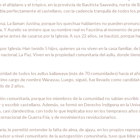
e el altiplano y el trópico, en la provincia de Bautista Saavedra, norte de
bla perfectamente el castellano, con la cadencia tranquila de todos los 
sa. La llaman Justina, porque los quechua-hablantes no pueden pronunciar l
a. Y Aurelio se entero que su nombre real es Faustina al momento de presen
arse antes de casarse por la Iglesia. A sus 22 años, se bautizó, porque h
or Iglesia. Han tenido 5 hijos, quienes ya no viven en la casa familiar, d
ital nacional, La Paz. Viven en la propiedad comunitaria del ayllu, donde ti
utoridad de todos los ayllus kallawaya (más de 70 comunidades) hacia el 
imo cargo de nombre Warayuu. Luego, siguió, fue llevado como candidato 
do de 2 años.
stión comunitaria, porque los miembros de la comunidad no sabían escribi
eer y escribir castellano. Además, se formó en Derecho Indígena en la Un
 casi clandestina, con todo lo que implicaba eso en los tempranos años de
nternacional de Guerra Fría, y de movimientos revolucionarios.
a, le permitió entender la falta de alma, de ajayu, en los propios represe
or a nivel comunitario de la autogestión comunitaria, tuvo que lidiar co