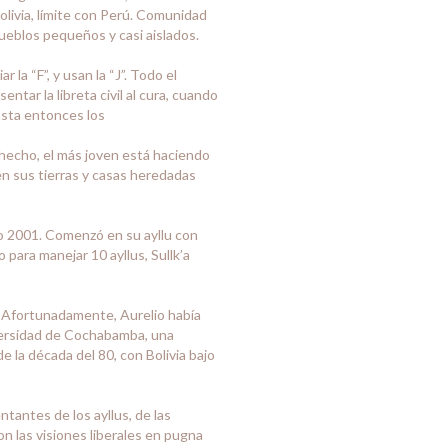
 Bolivia, límite con Perú. Comunidad
pueblos pequeños y casi aislados.
a “F”, y usan la “J”. Todo el
tar la libreta civil al cura, cuando
asta entonces los
e hecho, el más joven está haciendo
enen sus tierras y casas heredadas
año 2001. Comenzó en su ayllu con
para manejar 10 ayllus, Sullk’a
r. Afortunadamente, Aurelio había
iversidad de Cochabamba, una
 la década del 80, con Bolivia bajo
ntantes de los ayllus, de las
n las visiones liberales en pugna