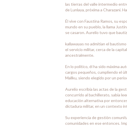
las tierras del valle intermedio entr
de Lunlaya, próxima a Charazani. Ha
Él vive con Faustina Ramos, su espo
mundo en su pueblo, la llama Justin
se casaron. Aurelio tuvo que bautiz
kallawayas no admitían el bautismo p
el servicio militar, cerca de la cap
ancestralmente.
En lo político, él ha sido máxima a
cargos pequeños, cumpliendo el ùlt
Mallku, siendo elegido por un perío
Aurelio escribía las actas de la ge
concurrido al bachillerato, sabía l
educación alternativa por entonces,
dictadura militar, en un contexto i
Su experiencia de gestión comunitari
comunidades en ese entonces. Impuls