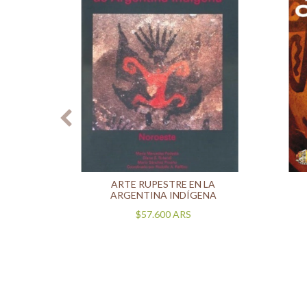
IAS DE
ARTE RUPESTRE EN LA
ADO Y
ARGENTINA INDÍGENA
$57.600
ARS