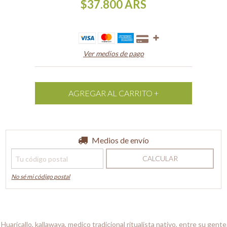
$37.800
ARS
Ver medios de pago
Entregas para el CP:
Medios de envío
CAMBIAR CP
CALCULAR
No sé mi código postal
Huaricallo, kallawaya, medico tradicional ritualista nativo, entre su gent