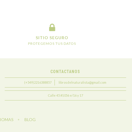
SITIO SEGURO
PROTEGEMOS TUS DATOS
CONTACTANOS
(+549)2216388857
librosdelnaturalista@gmail.com
Calle 45 #1056 e/16 y 17
DIOMAS
BLOG