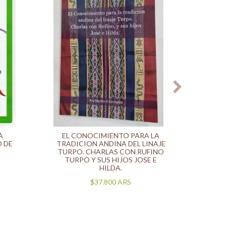
A
EL CONOCIMIENTO PARA LA
ESTU
O DE
TRADICION ANDINA DEL LINAJE
LA M
TURPO. CHARLAS CON RUFINO
TURPO Y SUS HIJOS JOSE E
HILDA.
$37.800
ARS