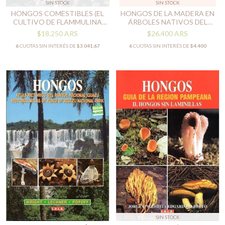
SIN STOCK
SIN STOCK
HONGOS COMESTIBLES (EL
HONGOS DE LA MADERA EN
CULTIVO DE FLAMMULINA
ÁRBOLES NATIVOS DEL
VELUTIPES (ENOKITAKE))
CENTRO DE ARGENTINA
$18.250
ARS
$26.400
ARS
6
CUOTAS SIN INTERÉS DE
$3.041,67
6
CUOTAS SIN INTERÉS DE
$4.400
SIN STOCK