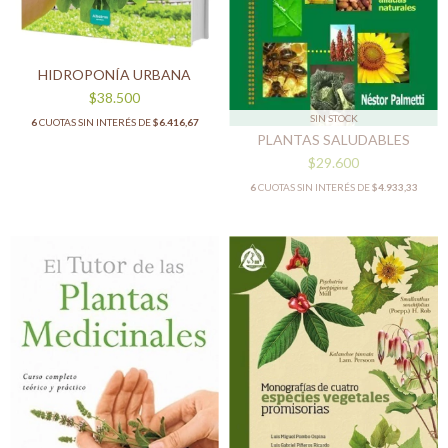
HIDROPONÍA URBANA
$38.500
SIN STOCK
6
CUOTAS SIN INTERÉS DE
$6.416,67
PLANTAS SALUDABLES
$29.600
6
CUOTAS SIN INTERÉS DE
$4.933,33