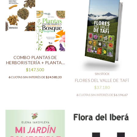
COMBO PLANTAS DE
HERBORISTERÍA + PLANTAS
MEDICINALES Y
$147.500
COMESTIBLES DEL BOSQUE
SIN STOCK
6
CUOTAS SIN INTERÉS DE
$24.583,33
PATAGÓNICO
FLORES DEL VALLE DE TAFÍ
$37.180
6
CUOTAS SIN INTERÉS DE
$6.196,67