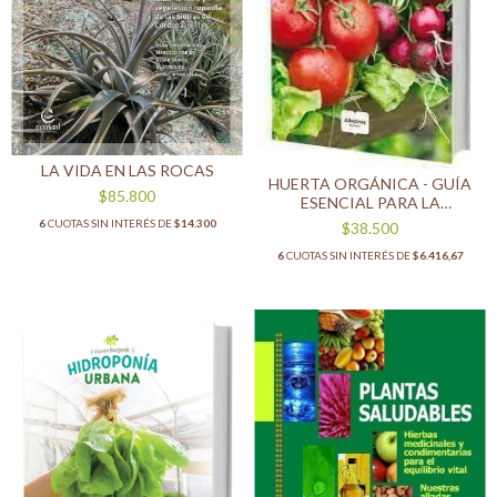
LA VIDA EN LAS ROCAS
HUERTA ORGÁNICA - GUÍA
$85.800
ESENCIAL PARA LA
PLANIFICACIÓN, EL CULTIVO
6
CUOTAS SIN INTERÉS DE
$14.300
$38.500
Y EL MANTENIMIENTO
6
CUOTAS SIN INTERÉS DE
$6.416,67