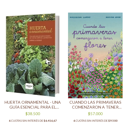
HUERTA ORNAMENTAL - UNA
CUANDO LAS PRIMAVERAS
GUÍA ESENCIAL PARA EL
COMENZARON A TENER
DISEÑO DE HUERTAS
FLORES
$38.500
$57.000
ESTÉTICAS Y PRODUCTIVAS
6
CUOTAS SIN INTERÉS DE
$6.416,67
6
CUOTAS SIN INTERÉS DE
$9.500