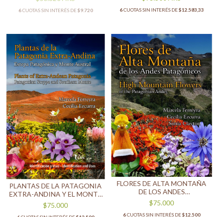
6
CUOTAS SIN INTERÉS DE
$12.583,33
6
CUOTAS SIN INTERÉS DE
$9.720
FLORES DE ALTA MONTAÑA
PLANTAS DE LA PATAGONIA
DE LOS ANDES
EXTRA-ANDINA Y EL MONTE
PATAGÓNICOS
AUSTRAL
$75.000
$75.000
6
CUOTAS SIN INTERÉS DE
$12.500