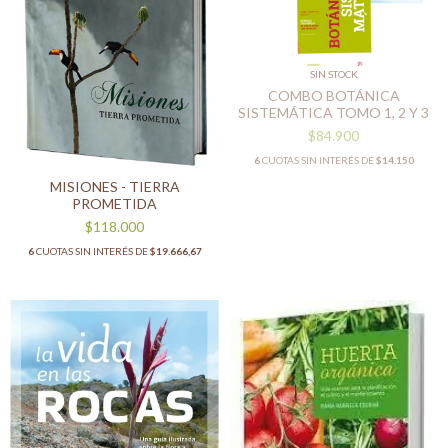
SIN STOCK
COMBO BOTÁNICA
SISTEMÁTICA TOMO 1, 2 Y 3
$84.900
6
CUOTAS SIN INTERÉS DE
$14.150
MISIONES - TIERRA
PROMETIDA
$118.000
6
CUOTAS SIN INTERÉS DE
$19.666,67