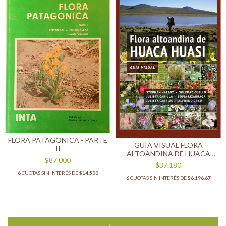
FLORA PATAGONICA - PARTE
GUÍA VISUAL FLORA
II
ALTOANDINA DE HUACA
$87.000
HUASI
$37.180
6
CUOTAS SIN INTERÉS DE
$14.500
6
CUOTAS SIN INTERÉS DE
$6.196,67