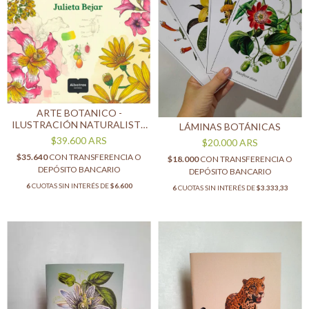
ARTE BOTANICO -
ILUSTRACIÓN NATURALISTA
LÁMINAS BOTÁNICAS
CON TINTA Y ACUARELAS
$39.600
ARS
$20.000
ARS
$35.640
CON
TRANSFERENCIA O
$18.000
CON
TRANSFERENCIA O
DEPÓSITO BANCARIO
DEPÓSITO BANCARIO
6
CUOTAS SIN INTERÉS DE
$6.600
6
CUOTAS SIN INTERÉS DE
$3.333,33