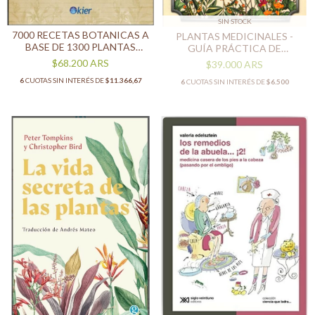
SIN STOCK
7000 RECETAS BOTANICAS A
PLANTAS MEDICINALES -
BASE DE 1300 PLANTAS
GUÍA PRÁCTICA DE
MEDICINALES AMERICANAS
BOTÁNICA ANCESTRAL
$68.200
ARS
$39.000
ARS
6
CUOTAS SIN INTERÉS DE
$11.366,67
6
CUOTAS SIN INTERÉS DE
$6.500