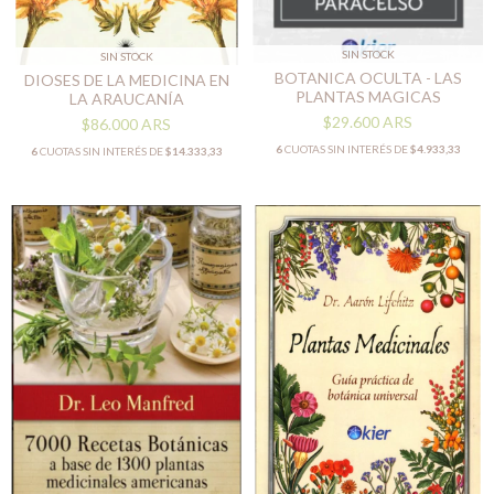
SIN STOCK
SIN STOCK
BOTANICA OCULTA - LAS
DIOSES DE LA MEDICINA EN
PLANTAS MAGICAS
LA ARAUCANÍA
$29.600
ARS
$86.000
ARS
6
CUOTAS SIN INTERÉS DE
$4.933,33
6
CUOTAS SIN INTERÉS DE
$14.333,33