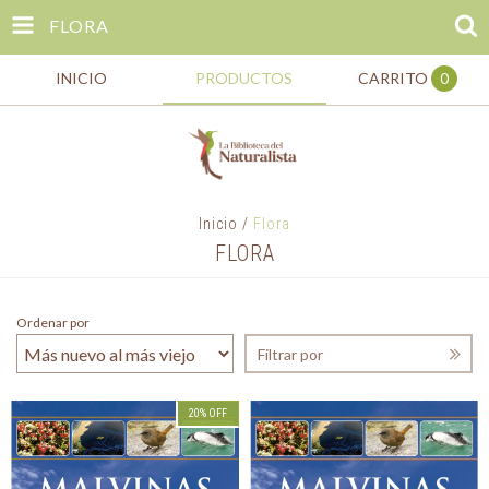
FLORA
INICIO
PRODUCTOS
CARRITO
0
Inicio
/
Flora
FLORA
Ordenar por
Filtrar por
20
%
OFF