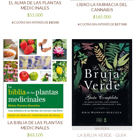
EL ALMA DE LAS PLANTAS
LIBRO LA FARMACIA DEL
MEDICINALES
CANNABIS
$51.000
$165.000
6
CUOTAS SIN INTERÉS DE
$8.500
6
CUOTAS SIN INTERÉS DE
$27.500
LA BIBLIA DE LAS PLANTAS
MEDICINALES
SIN STOCK
$63.100
LA BRUJA VERDE - GUÍA