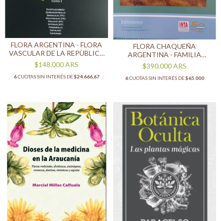
FLORA ARGENTINA - FLORA
FLORA CHAQUEÑA
VASCULAR DE LA REPÙBLICA
ARGENTINA - FAMILIA
ARGENTINA - VOL 18 - TOMO
GRAMINEAS - FORMOSA,
$148.000
ARS
$390.000
ARS
I
CHACO Y SANTIAGO DEL
6
CUOTAS SIN INTERÉS DE
$24.666,67
6
CUOTAS SIN INTERÉS DE
$65.000
ESTERO - ULTIMO EJEMPLAR