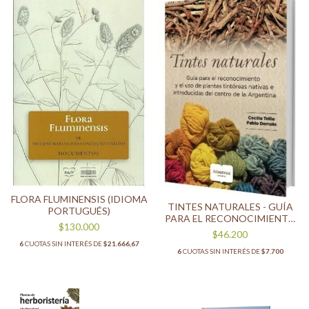
FLORA FLUMINENSIS (IDIOMA
TINTES NATURALES - GUÍA
PORTUGUÉS)
PARA EL RECONOCIMIENTO
$130.000
Y USO DE PLANTAS
$46.200
TINTÓREAS NATIVAS E
6
CUOTAS SIN INTERÉS DE
$21.666,67
6
CUOTAS SIN INTERÉS DE
$7.700
INTRODUCIDAS DEL CENTRO
DE ARGENTINA