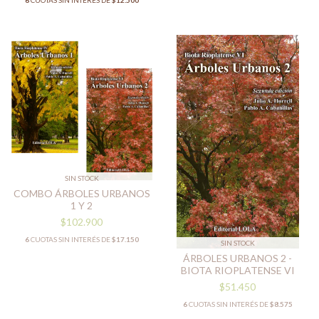
6
CUOTAS SIN INTERÉS DE
$12.500
SIN STOCK
COMBO ÁRBOLES URBANOS
1 Y 2
$102.900
6
CUOTAS SIN INTERÉS DE
$17.150
SIN STOCK
ÁRBOLES URBANOS 2 -
BIOTA RIOPLATENSE VI
$51.450
6
CUOTAS SIN INTERÉS DE
$8.575