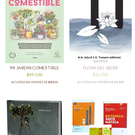
SIN STOCK
MI JARDIN COMESTIBLE
FLORA DEL IBERÁ
$49.500
$56.700
6
CUOTAS SIN INTERÉS DE
$8.250
6
CUOTAS SIN INTERÉS DE
$9.450