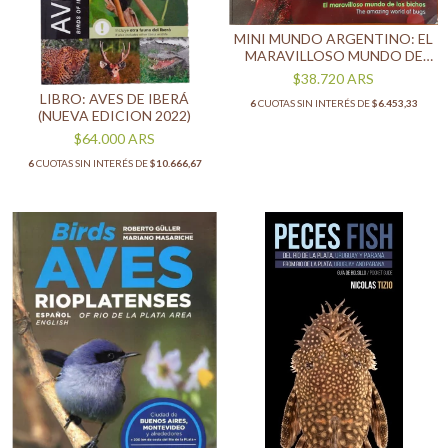
MINI MUNDO ARGENTINO: EL
MARAVILLOSO MUNDO DE
LOS BICHOS.
$38.720
ARS
LIBRO: AVES DE IBERÁ
6
CUOTAS SIN INTERÉS DE
$6.453,33
(NUEVA EDICION 2022)
$64.000
ARS
6
CUOTAS SIN INTERÉS DE
$10.666,67