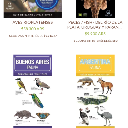
AVES RIOPLATENSES
PECES / FISH - DEL RÍO DE LA
PLATA, URUGUAY Y PARANÁ -
$58.300
ARS
GUÍA DE BOLSILLO
$9.900
ARS
6
CUOTAS SIN INTERÉS DE
$9.716,67
6
CUOTAS SIN INTERÉS DE
$1.650