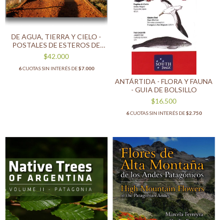
DE AGUA, TIERRA Y CIELO -
POSTALES DE ESTEROS DE
IBERÁ
$42.000
6
CUOTAS SIN INTERÉS DE
$7.000
ANTÁRTIDA - FLORA Y FAUNA
- GUIA DE BOLSILLO
$16.500
6
CUOTAS SIN INTERÉS DE
$2.750