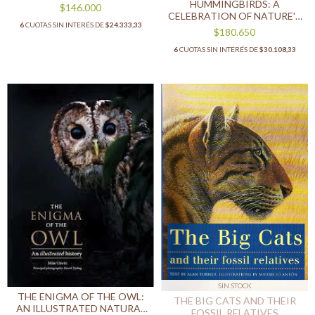
HUMMINGBIRDS: A
$146.000
CELEBRATION OF NATURE'S
6
CUOTAS SIN INTERÉS DE
$24.333,33
JEWELS
$180.650
6
CUOTAS SIN INTERÉS DE
$30.108,33
SIN STOCK
THE ENIGMA OF THE OWL:
THE BIG CATS AND THEIR
AN ILLUSTRATED NATURAL
FOSSIL RELATIVES