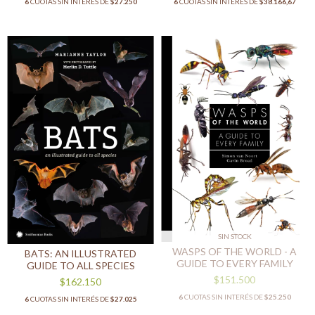
6
CUOTAS SIN INTERÉS DE
$27.250
6
CUOTAS SIN INTERÉS DE
$38.166,67
SIN STOCK
WASPS OF THE WORLD - A
BATS: AN ILLUSTRATED
GUIDE TO EVERY FAMILY
GUIDE TO ALL SPECIES
$151.500
$162.150
6
CUOTAS SIN INTERÉS DE
$25.250
6
CUOTAS SIN INTERÉS DE
$27.025