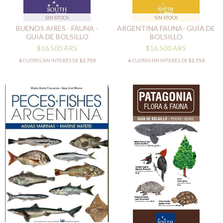
SIN STOCK
SIN STOCK
BUENOS AIRES - FAUNA -
ARGENTINA FAUNA- GUÍA DE
GUIA DE BOLSILLO
BOLSILLO
$16.500
ARS
$16.500
ARS
6
CUOTAS SIN INTERÉS DE
$2.750
6
CUOTAS SIN INTERÉS DE
$2.750