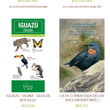
$45.600
ARS
$16.500
ARS
COSTAL EXOTIC SPECIES OF
6
CUOTAS SIN INTERÉS DE
$7.600
6
CUOTAS SIN INTERÉS DE
$2.750
ARGENTINA
IGUAZÚ - FAUNA - GUIA DE
LISTA COMENTADA DE LAS
BOLSILLO
AVES ARGENTINAS /
ANNOTATED CHECKLIST OF
$16.500
$46.725
THE BIRDS OF ARGENTINA