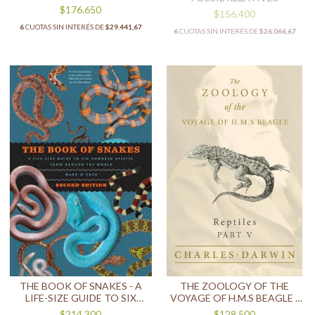
HISTORY
$176.650
$156.400
6
CUOTAS SIN INTERÉS DE
$29.441,67
6
CUOTAS SIN INTERÉS DE
$26.066,67
THE BOOK OF SNAKES - A
THE ZOOLOGY OF THE
LIFE-SIZE GUIDE TO SIX
VOYAGE OF H.M.S BEAGLE -
HUNDRED SPECIES FROM
REPTILES - PART V
$214.300
$128.500