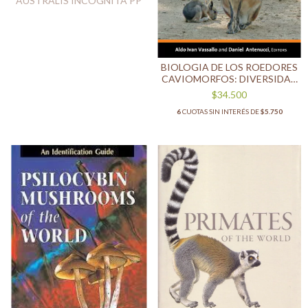
AUSTRALIS INCOGNITA PP
BIOLOGIA DE LOS ROEDORES
CAVIOMORFOS: DIVERSIDAD
Y EVOLUCIÓN (INGLÈS)
$34.500
6
CUOTAS SIN INTERÉS DE
$5.750