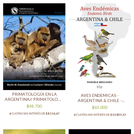
PRIMATOLOGÍA EN LA
AVES ENDEMICAS -
ARGENTINA// PRIMATOLOGY
ARGENTINA & CHILE -
IN ARGENTINA
(BILINGÜE)
$48.700
$65.000
6
CUOTAS SIN INTERÉS DE
$8.116,67
6
CUOTAS SIN INTERÉS DE
$10.833,33