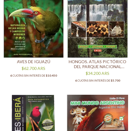
AVES DE IGUAZÚ
HONGOS. ATLAS PICTÓRICO
DEL PARQUE NACIONAL
$62.700
ARS
IGUAZÚ
$34.200
ARS
6
CUOTAS SIN INTERÉS DE
$10.450
6
CUOTAS SIN INTERÉS DE
$5.700