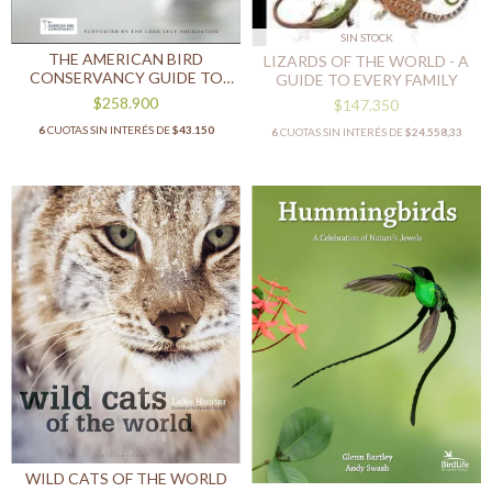
SIN STOCK
THE AMERICAN BIRD
LIZARDS OF THE WORLD - A
CONSERVANCY GUIDE TO
GUIDE TO EVERY FAMILY
BIRD CONSERVATION
$258.900
$147.350
6
CUOTAS SIN INTERÉS DE
$43.150
6
CUOTAS SIN INTERÉS DE
$24.558,33
WILD CATS OF THE WORLD