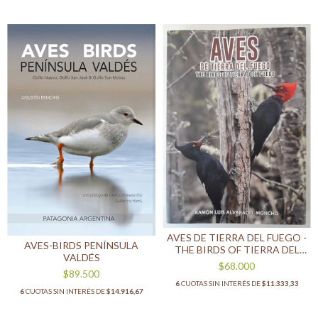
AVES DE TIERRA DEL FUEGO -
AVES-BIRDS PENÍNSULA
THE BIRDS OF TIERRA DEL
VALDÉS
FUEGO
$68.000
$89.500
6
CUOTAS SIN INTERÉS DE
$11.333,33
6
CUOTAS SIN INTERÉS DE
$14.916,67