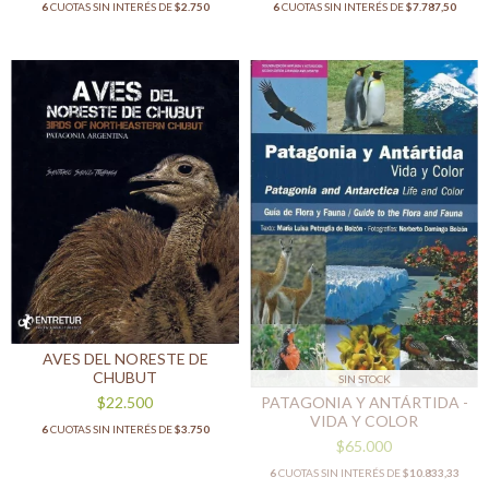
6
CUOTAS SIN INTERÉS DE
$2.750
6
CUOTAS SIN INTERÉS DE
$7.787,50
AVES DEL NORESTE DE
CHUBUT
SIN STOCK
PATAGONIA Y ANTÁRTIDA -
$22.500
VIDA Y COLOR
6
CUOTAS SIN INTERÉS DE
$3.750
$65.000
6
CUOTAS SIN INTERÉS DE
$10.833,33