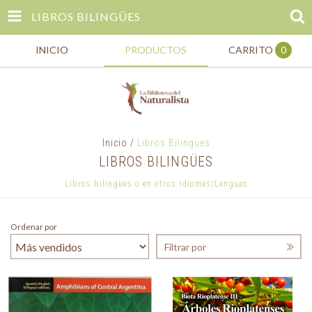
LIBROS BILINGÜES
INICIO
PRODUCTOS
CARRITO
0
Inicio
/
Libros Bilingües
LIBROS BILINGÜES
Libros bilingües o en otros Idiomas/Lenguas
Ordenar por
Filtrar por