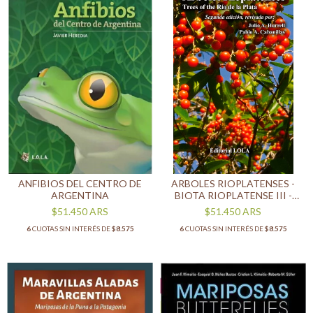
ANFIBIOS DEL CENTRO DE
ARBOLES RIOPLATENSES -
ARGENTINA
BIOTA RIOPLATENSE III -
SEGUNDA EDICIÓN
$51.450
ARS
$51.450
ARS
6
CUOTAS SIN INTERÉS DE
$8.575
6
CUOTAS SIN INTERÉS DE
$8.575