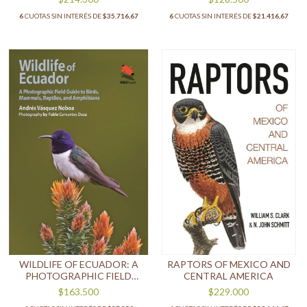
AROUND THE WORLD
6
CUOTAS SIN INTERÉS DE
$35.716,67
6
CUOTAS SIN INTERÉS DE
$21.416,67
WILDLIFE OF ECUADOR: A
RAPTORS OF MEXICO AND
PHOTOGRAPHIC FIELD
CENTRAL AMERICA
GUIDE TO BIRDS, MAMMALS,
$163.500
$229.000
REPTILES, AND AMPHIBIANS