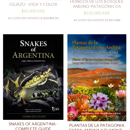
HONGOS DE LOS BOSQUES
IGUAZÚ - VIDA Y COLOR
ANDINO-PATAGÓNICOS
$65.000
ARS
$102.000
ARS
6
CUOTAS SIN INTERÉS DE
$10.833,33
6
CUOTAS SIN INTERÉS DE
$17.000
SNAKES OF ARGENTINA -
PLANTAS DE LA PATAGONIA
COMPLETE GUIDE