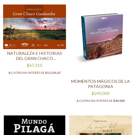
NATURALEZA E HISTORIAS
DEL GRAN CHACO
GUALAMBA
$67.210
6
CUOTAS SIN INTERÉS DE
$11.201,67
MOMENTOS MÁGICOS DE LA
PATAGONIA
$240.000
6
CUOTAS SIN INTERÉS DE
$40.000