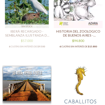
SIN STOCK
IBERÁ RECARGADO -
HISTORIA DEL ZOOLOGICO
SEMBLANZA ILUSTRADA DE
DE BUENOS AIRES -
LOS ESTEROS
1888/2020
$57.000
$94.800
6
CUOTAS SIN INTERÉS DE
$9.500
6
CUOTAS SIN INTERÉS DE
$15.800