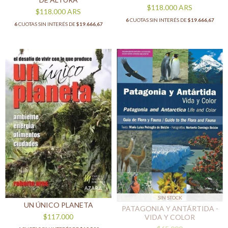
$118.000
ARS
$118.000
ARS
6
CUOTAS SIN INTERÉS DE
$19.666,67
6
CUOTAS SIN INTERÉS DE
$19.666,67
SIN STOCK
UN ÚNICO PLANETA
PATAGONIA Y ANTÁRTIDA -
$117.000
VIDA Y COLOR