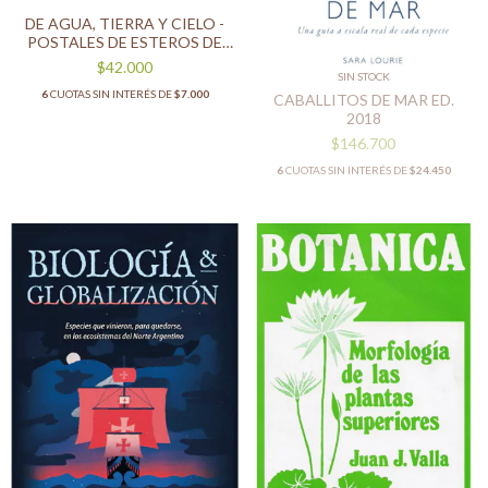
DE AGUA, TIERRA Y CIELO -
POSTALES DE ESTEROS DE
IBERÁ
$42.000
SIN STOCK
6
CUOTAS SIN INTERÉS DE
$7.000
CABALLITOS DE MAR ED.
2018
$146.700
6
CUOTAS SIN INTERÉS DE
$24.450