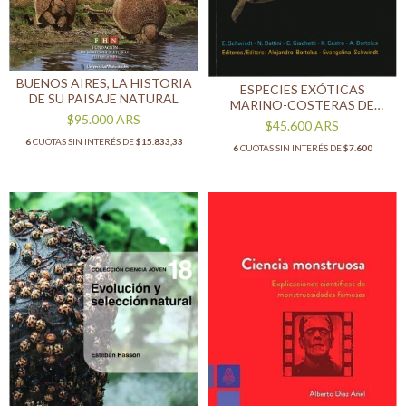
BUENOS AIRES, LA HISTORIA
ESPECIES EXÓTICAS
DE SU PAISAJE NATURAL
MARINO-COSTERAS DE
$95.000
ARS
ARGENTINA = MARINE-
$45.600
ARS
COSTAL EXOTIC SPECIES OF
6
CUOTAS SIN INTERÉS DE
$15.833,33
6
CUOTAS SIN INTERÉS DE
$7.600
ARGENTINA