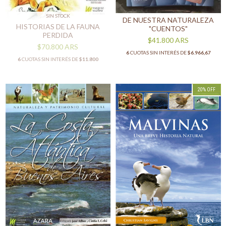
SIN STOCK
DE NUESTRA NATURALEZA
HISTORIAS DE LA FAUNA
"CUENTOS"
PERDIDA
$41.800
ARS
$70.800
ARS
6
CUOTAS SIN INTERÉS DE
$6.966,67
6
CUOTAS SIN INTERÉS DE
$11.800
20
%
OFF