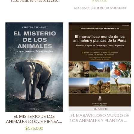
$65.000
6
CUOTAS SIN INTERÉS DE
$19.500
6
CUOTAS SIN INTERÉS DE
$10.833,33
SIN STOCK
EL MARAVILLOSO MUNDO DE
EL MISTERIO DE LOS
LOS ANIMALES Y PLANTAS DE
ANIMALES LO QUE PIENSAN,
LA PUNA
LO QUE SIENTEN
$175.000