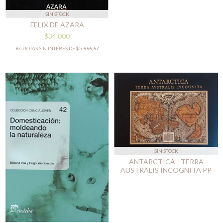
SIN STOCK
FELIX DE AZARA
$34.000
6
CUOTAS SIN INTERÉS DE
$5.666,67
SIN STOCK
ANTARCTICA - TERRA
AUSTRALIS INCOGNITA PP