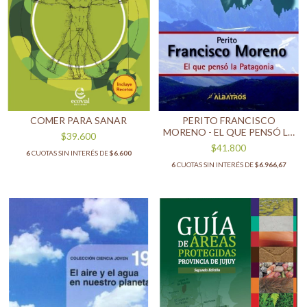
COMER PARA SANAR
PERITO FRANCISCO
MORENO - EL QUE PENSÓ LA
$39.600
PATAGONIA
$41.800
6
CUOTAS SIN INTERÉS DE
$6.600
6
CUOTAS SIN INTERÉS DE
$6.966,67