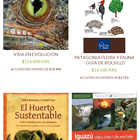
VIDA EN EVOLUCIÓN
PATAGONIA FLORA Y FAUNA
$116.400
ARS
- GUÍA DE BOLSILLO
$16.500
ARS
6
CUOTAS SIN INTERÉS DE
$19.400
6
CUOTAS SIN INTERÉS DE
$2.750