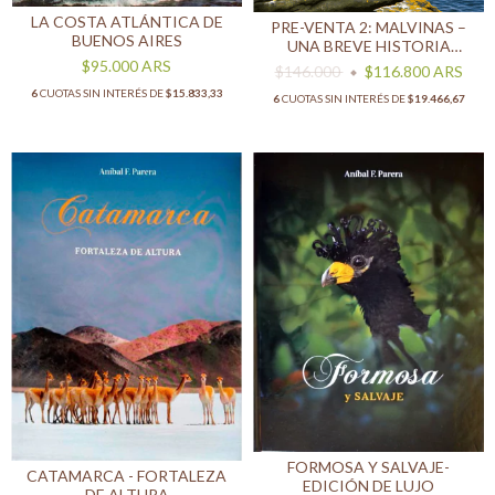
LA COSTA ATLÁNTICA DE
PRE-VENTA 2: MALVINAS –
BUENOS AIRES
UNA BREVE HISTORIA
NATURAL - 20%OFF + 6
$95.000
ARS
$146.000
$116.800
ARS
CUOTAS - ENVÍOS A PARTIR
6
CUOTAS SIN INTERÉS DE
$15.833,33
6
CUOTAS SIN INTERÉS DE
$19.466,67
DEL 12/08
FORMOSA Y SALVAJE-
CATAMARCA - FORTALEZA
EDICIÓN DE LUJO
DE ALTURA