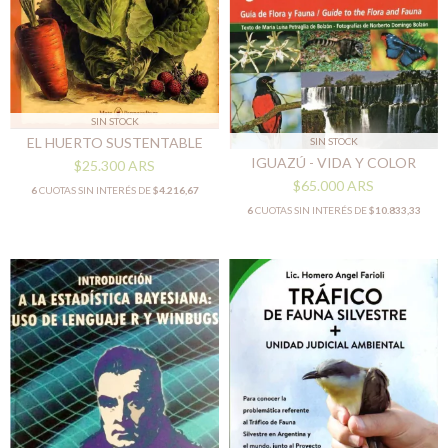
SIN STOCK
EL HUERTO SUSTENTABLE
SIN STOCK
IGUAZÚ - VIDA Y COLOR
$25.300
ARS
$65.000
ARS
6
CUOTAS SIN INTERÉS DE
$4.216,67
6
CUOTAS SIN INTERÉS DE
$10.833,33