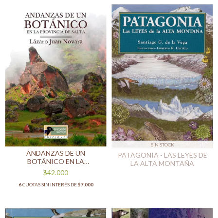
SIN STOCK
ANDANZAS DE UN
PATAGONIA - LAS LEYES DE
BOTÁNICO EN LA
LA ALTA MONTAÑA
PROVINCIA DE SALTA
$42.000
6
CUOTAS SIN INTERÉS DE
$7.000