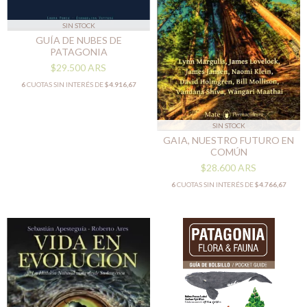
SIN STOCK
GUÍA DE NUBES DE
PATAGONIA
$29.500
ARS
6
CUOTAS SIN INTERÉS DE
$4.916,67
SIN STOCK
GAIA, NUESTRO FUTURO EN
COMÚN
$28.600
ARS
6
CUOTAS SIN INTERÉS DE
$4.766,67