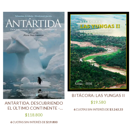
BITÁCORA: LAS YUNGAS II
$19.580
ANTÁRTIDA. DESCUBRIENDO
EL ÚLTIMO CONTINENTE -
6
CUOTAS SIN INTERÉS DE
$3.263,33
2DA EDICIÓN
$118.800
6
CUOTAS SIN INTERÉS DE
$19.800