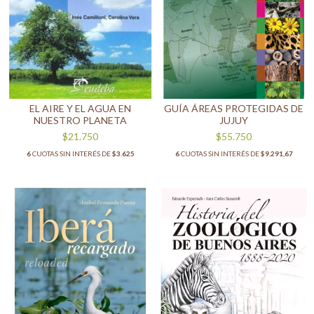
EL AIRE Y EL AGUA EN
GUÍA ÁREAS PROTEGIDAS DE
NUESTRO PLANETA
JUJUY
$21.750
$55.750
6
CUOTAS SIN INTERÉS DE
$3.625
6
CUOTAS SIN INTERÉS DE
$9.291,67