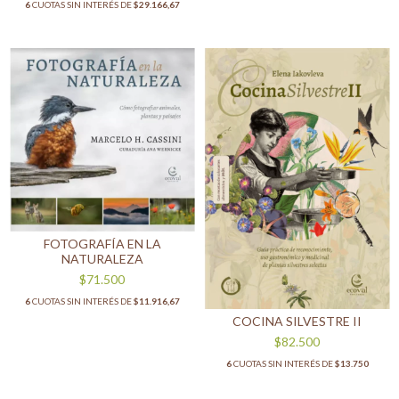
6
CUOTAS SIN INTERÉS DE
$29.166,67
FOTOGRAFÍA EN LA
NATURALEZA
$71.500
6
CUOTAS SIN INTERÉS DE
$11.916,67
COCINA SILVESTRE II
$82.500
6
CUOTAS SIN INTERÉS DE
$13.750