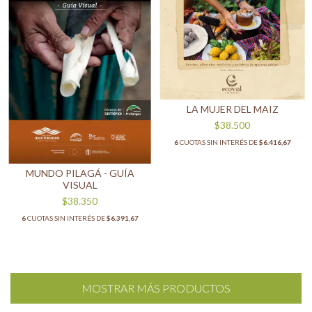
LA MUJER DEL MAIZ
$38.500
6
CUOTAS SIN INTERÉS DE
$6.416,67
MUNDO PILAGÁ - GUÍA
VISUAL
$38.350
6
CUOTAS SIN INTERÉS DE
$6.391,67
MOSTRAR MÁS PRODUCTOS