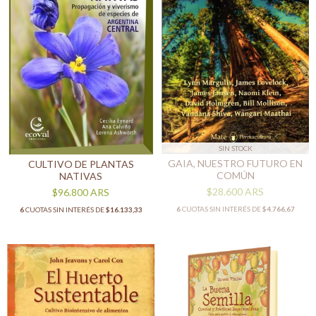
SIN STOCK
GAIA, NUESTRO FUTURO EN
CULTIVO DE PLANTAS
COMÚN
NATIVAS
$28.600
ARS
$96.800
ARS
6
CUOTAS SIN INTERÉS DE
$4.766,67
6
CUOTAS SIN INTERÉS DE
$16.133,33