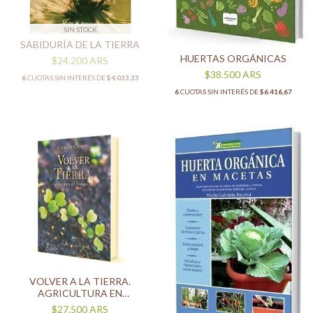
SIN STOCK
SABIDURÍA DE LA TIERRA
HUERTAS ORGÁNICAS
$24.200
ARS
$38.500
ARS
6
CUOTAS SIN INTERÉS DE
$4.033,33
6
CUOTAS SIN INTERÉS DE
$6.416,67
VOLVER A LA TIERRA.
AGRICULTURA EN
TRANSICIÓN
$27.500
ARS