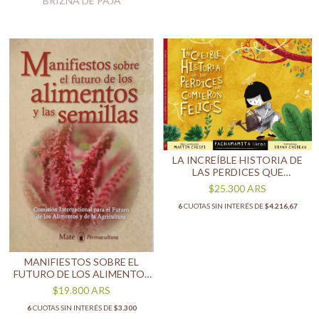
BRIZNA DE PAJA
LA INCREÍBLE HISTORIA DE
LAS PERDICES QUE
COMIERON FELICES
$25.300
ARS
6
CUOTAS SIN INTERÉS DE
$4.216,67
MANIFIESTOS SOBRE EL
FUTURO DE LOS ALIMENTOS
Y LAS SEMILLAS
$19.800
ARS
6
CUOTAS SIN INTERÉS DE
$3.300