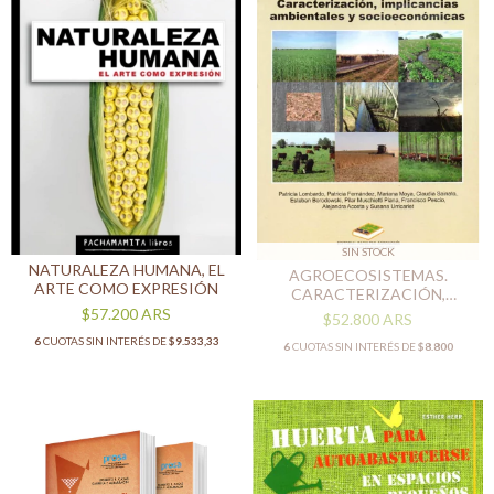
SIN STOCK
NATURALEZA HUMANA, EL
AGROECOSISTEMAS.
ARTE COMO EXPRESIÓN
CARACTERIZACIÓN,
IMPLICANCIAS
$57.200
ARS
$52.800
ARS
AMBIENTALES Y
6
CUOTAS SIN INTERÉS DE
$9.533,33
6
CUOTAS SIN INTERÉS DE
$8.800
SOCIOECONÓMICAS