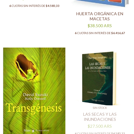
6
CUOTAS SIN INTERÉS DE
$4.583,33
HUERTA ORGÁNICA EN
MACETAS
$38.500
ARS
6
CUOTAS SIN INTERÉS DE
$6.416,67
SIN STOCK
LAS SECAS Y LAS
INUNDACIONES
$27.500
ARS
6
CUOTAS SIN INTERÉS DE
$4.583,33