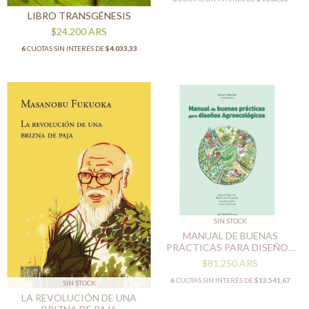
LIBRO TRANSGÉNESIS
$24.200
ARS
6
CUOTAS SIN INTERÉS DE
$4.033,33
SIN STOCK
MANUAL DE BUENAS
PRÁCTICAS PARA DISEÑOS
AGROECOLÓGICOS
$81.250
ARS
6
CUOTAS SIN INTERÉS DE
$13.541,67
SIN STOCK
LA REVOLUCIÓN DE UNA