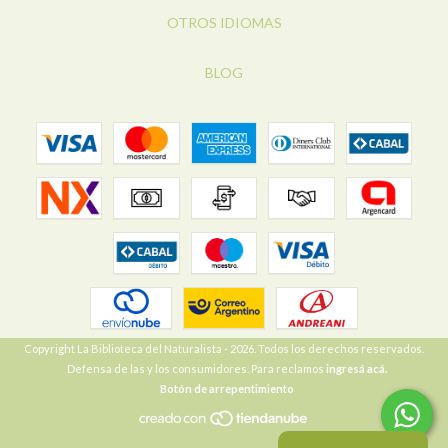
OTROS IDIOMAS
BLOG
Copyright La Biblioteca del Naturalista - 2026. Todos los derechos reservados.
Defensa de las y los consumidores. Para reclamos
ingresá acá.
Botón de arrepentimiento