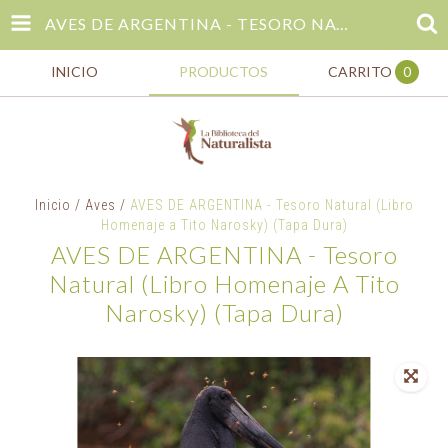
AVES DE ARGENTINA - TESORO NATURAL (LIBRO HOMENAJE A TITO NAROSKY) (TAPA DURA)
INICIO
PRODUCTOS
CARRITO
0
Inicio
/
Aves
/
AVES DE ARGENTINA - Tesoro Natural (Libro
Homenaje a Tito Narosky) (Tapa Dura)
AVES DE ARGENTINA - Tesoro
Natural (Libro Homenaje A Tito
Narosky) (Tapa Dura)