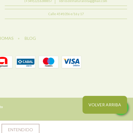
(+549)2216388857
librosdelnaturalista@gmail.com
Calle 45 #1056 e/16 y 17
DIOMAS
BLOG
VOLVER ARRIBA
to
ENTENDIDO