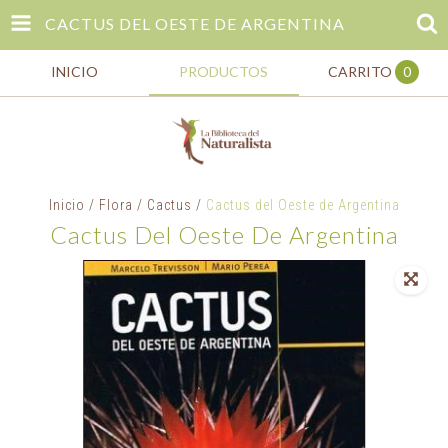
CACTUS DEL OESTE DE ARGENTINA
INICIO
PRODUCTOS
CARRITO
0
Inicio
/
Flora
/
Cactus
/
Cactus del Oeste de Argentina
Cactus Del Oeste De Argentina