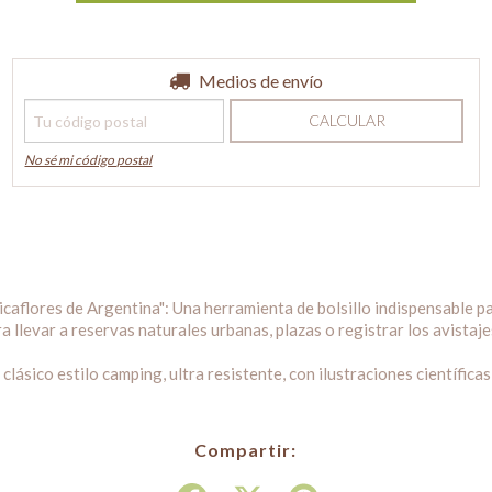
Entregas para el CP:
Medios de envío
CAMBIAR CP
CALCULAR
No sé mi código postal
icaflores de Argentina": Una herramienta de bolsillo indispensable p
a llevar a reservas naturales urbanas, plazas o registrar los avistajes
lásico estilo camping, ultra resistente, con ilustraciones científicas 
Compartir: