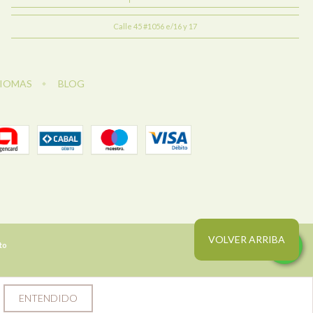
Calle 45 #1056 e/16 y 17
DIOMAS
BLOG
VOLVER ARRIBA
to
ENTENDIDO