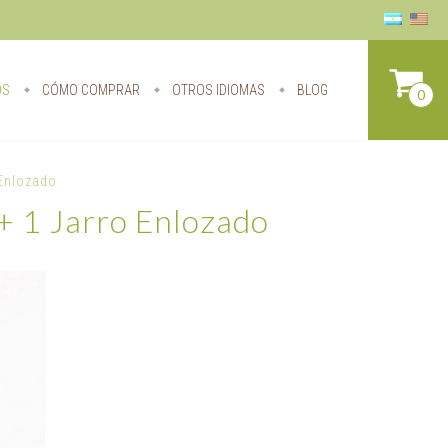
OS
CÓMO COMPRAR
OTROS IDIOMAS
BLOG
0
 Enlozado
 + 1 Jarro Enlozado