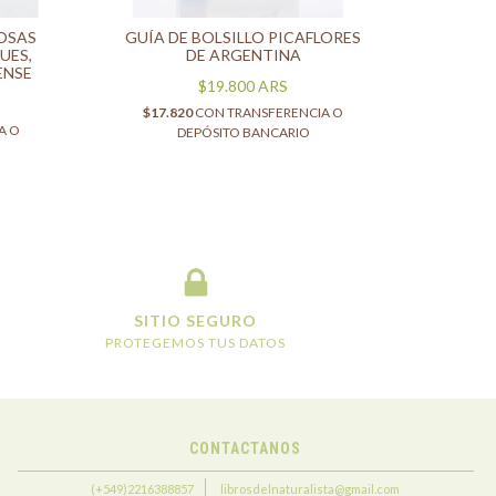
POSAS
GUÍA DE BOLSILLO PICAFLORES
UES,
DE ARGENTINA
ENSE
$19.800
ARS
$17.820
CON
TRANSFERENCIA O
A O
DEPÓSITO BANCARIO
SITIO SEGURO
PROTEGEMOS TUS DATOS
CONTACTANOS
(+549)2216388857
librosdelnaturalista@gmail.com