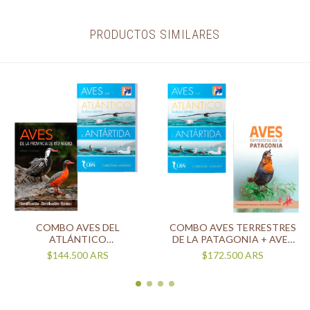
PRODUCTOS SIMILARES
COMBO AVES DEL
COMBO AVES TERRESTRES
ATLÁNTICO
DE LA PATAGONIA + AVES
SUDOCCIDENTAL + AVES DE
DEL ATLÁNTICO
$144.500
ARS
$172.500
ARS
LA PROVINCIA DE RIO
SUDOCCIDENTAL Y
NEGRO
ANTÁRTIDA