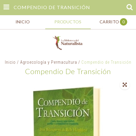
COMPENDIO DE TRANSICIÓN
INICIO
PRODUCTOS
CARRITO
0
Inicio
/
Agroecología y Permacultura
/
Compendio de Transición
Compendio De Transición