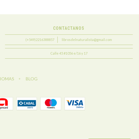
CONTACTANOS
(+549)2216388857
librosdelnaturalista@gmail.com
Calle 45 #1056 e/16 y 17
DIOMAS
BLOG