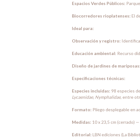
Espacios Verdes Públicos:
Parques
Biocorredores rioplatenses:
El de
Ideal para:
Observación y registro:
Identifica
Educación ambiental:
Recurso didá
Diseño de jardines de mariposas
Especificaciones técnicas:
Especies incluidas:
98 especies de 
Lycaenidae, Nymphalidae
, entre otr
Formato:
Pliego desplegable en ac
Medidas:
10 x 23,5 cm (cerrado) — 7
Editorial:
LBN ediciones (La Bibliot