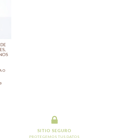
 DE
ES,
ANOS
A O
0
SITIO SEGURO
PROTEGEMOS TUS DATOS