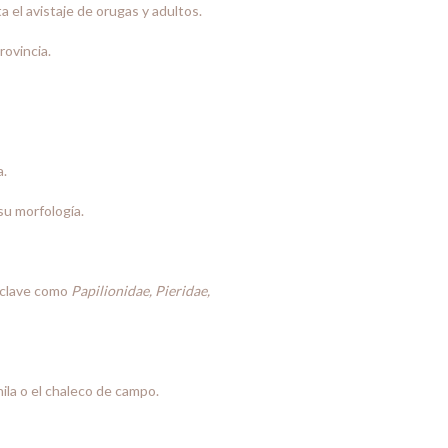
a el avistaje de orugas y adultos.
rovincia.
a.
su morfología.
s clave como
Papilionidae, Pieridae,
hila o el chaleco de campo.