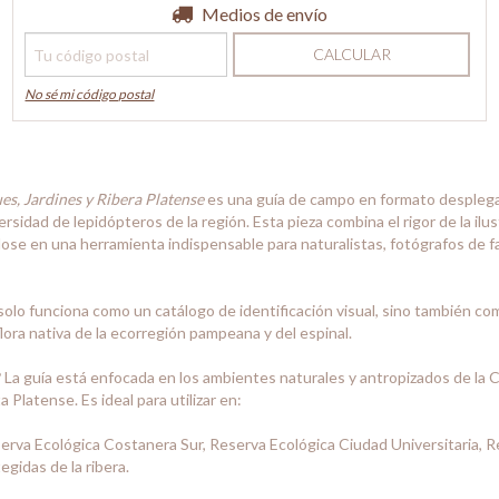
Entregas para el CP:
Medios de envío
CAMBIAR CP
CALCULAR
No sé mi código postal
s, Jardines y Ribera Platense
es una guía de campo en formato despleg
ersidad de lepidópteros de la región. Esta pieza combina el rigor de la ilu
ose en una herramienta indispensable para naturalistas, fotógrafos de f
 solo funciona como un catálogo de identificación visual, sino también c
flora nativa de la ecorregión pampeana y del espinal.
?
La guía está enfocada en los ambientes naturales y antropizados de la
Platense. Es ideal para utilizar en:
rva Ecológica Costanera Sur, Reserva Ecológica Ciudad Universitaria, R
egidas de la ribera.