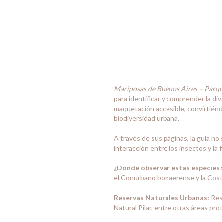
Mariposas de Buenos Aires – Parque
para identificar y comprender la div
maquetación accesible, convirtiénd
biodiversidad urbana.
A través de sus páginas, la guía no
interacción entre los insectos y la 
¿Dónde observar estas especies
el Conurbano bonaerense y la Costa 
Reservas Naturales Urbanas:
Rese
Natural Pilar, entre otras áreas prot