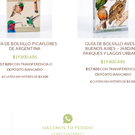
A DE BOLSILLO PICAFLORES
GUÍA DE BOLSILLO AVES
DE ARGENTINA
BUENOS AIRES – JARDIN
PARQUES Y LAGOS URB
$19.800
ARS
$19.800
ARS
17.820
CON
TRANSFERENCIA O
$17.820
CON
TRANSFERENCI
DEPÓSITO BANCARIO
DEPÓSITO BANCARIO
6
CUOTAS SIN INTERÉS DE
$3.300
6
CUOTAS SIN INTERÉS DE
$3.30
HACENOS TU PEDIDO
+5492216388857