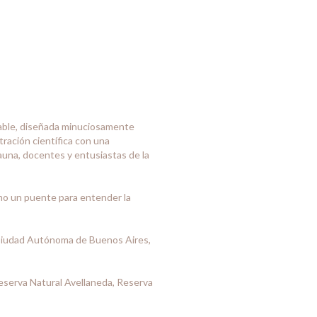
able, diseñada minuciosamente
stración científica con una
auna, docentes y entusiastas de la
omo un puente para entender la
 Ciudad Autónoma de Buenos Aires,
eserva Natural Avellaneda, Reserva