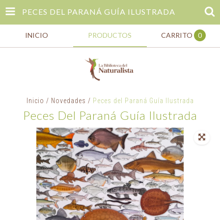
PECES DEL PARANÁ GUÍA ILUSTRADA
INICIO
PRODUCTOS
CARRITO
0
Inicio
/
Novedades
/
Peces del Paraná Guía Ilustrada
Peces Del Paraná Guía Ilustrada