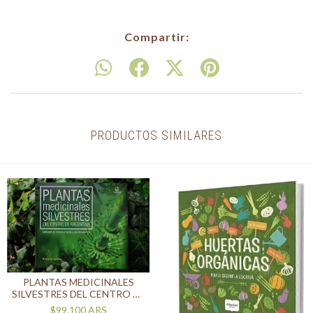
Compartir:
PRODUCTOS SIMILARES
PLANTAS MEDICINALES
SILVESTRES DEL CENTRO DE
ARGENTINA TOMO I
$99.100
ARS