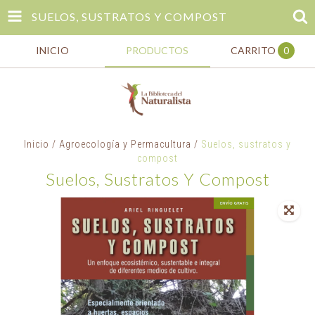
SUELOS, SUSTRATOS Y COMPOST
INICIO
PRODUCTOS
CARRITO
0
Inicio
/
Agroecología y Permacultura
/
Suelos, sustratos y
compost
Suelos, Sustratos Y Compost