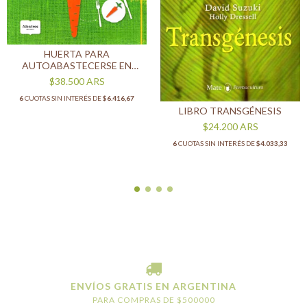
HUERTA PARA
AUTOABASTECERSE EN
ESPACIOS PEQUEÑOS
$38.500
ARS
6
CUOTAS SIN INTERÉS DE
$6.416,67
LIBRO TRANSGÉNESIS
$24.200
ARS
6
CUOTAS SIN INTERÉS DE
$4.033,33
ENVÍOS GRATIS EN ARGENTINA
PARA COMPRAS DE $500000