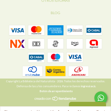
OTROS IDIOMAS
BLOG
Copyright La Biblioteca del Naturalista - 2026. Todos los derechos reservados.
Defensa de las y los consumidores. Para reclamos
ingresá acá.
Botón de arrepentimiento
VOLVER ARRIBA