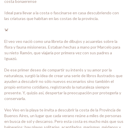
costa bonaerense
Ideal para llevar a la costa o fascinarse en casa descubriendo con
las criaturas que habitan en las costas de la provincia.
🦀
El veo veo nació como una libreta de dibujos y acuarelas sobre la
flora y fauna misioneras. Estaban hechas a mano por Marcelo para
su nieto Ramón, que viajaría por primera vez con sus padres a
Iguazú.
De ese primer deseo de compartir su interés y su amor por la
naturaleza, surgió la idea de crear una serie de libros ilustrados que
ayuden a descubrir no sólo nuevos escenarios sino también el
propio entorno cotidiano, registrando la naturaleza siempre
presente. Y, quizás así, despertar la preocupación por protegerla y
conservarla.
Veo Veo en la playa te invita a descubrir la costa de la Provincia de
Buenos Aires, un lugar que cada verano reúne a miles de personas
en busca de sol y descanso. Pero esta costa es mucho más que sus
balnearios: hay playas solitarias, acantilados, marismas, médanos y