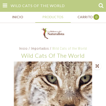
WILD CATS OF THE WORLD
INICIO
PRODUCTOS
CARRITO
0
Inicio
/
Importados
/
Wild Cats of the World
Wild Cats Of The World