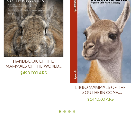
HANDBOOK OF THE
MAMMALS OF THE WORLD -
VOLUME 6
$498.000
ARS
LIBRO MAMMALS OF THE
SOUTHERN CONE.
ARGENTINA, CHILE,
$144.000
ARS
PARAGUAY, URUGUAY
(IDIOMA INGLÉS)