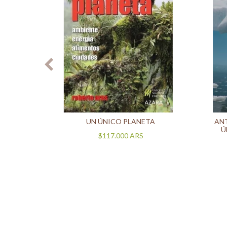
EDICIÓN
UN ÚNICO PLANETA
ANT
Ú
$117.000
ARS