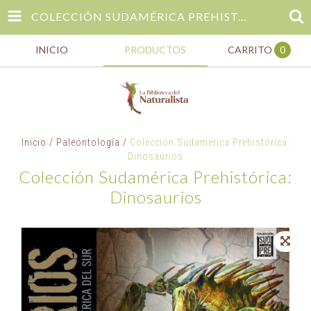
COLECCIÓN SUDAMÉRICA PREHISTÓRICA: DINOSAURIOS
INICIO
PRODUCTOS
CARRITO
0
Inicio
/
Paleontología
/
Colección Sudamérica Prehistórica:
Dinosaurios
Colección Sudamérica Prehistórica:
Dinosaurios