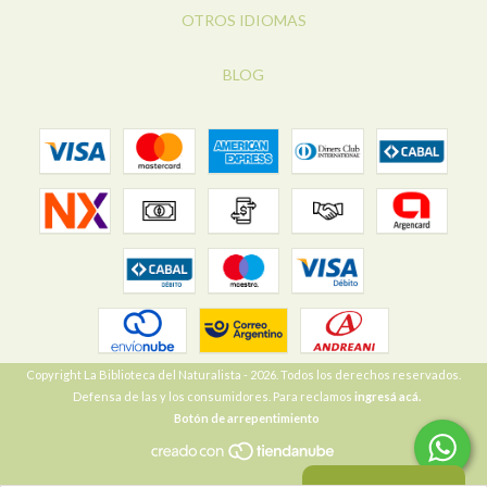
OTROS IDIOMAS
BLOG
Copyright La Biblioteca del Naturalista - 2026. Todos los derechos reservados.
Defensa de las y los consumidores. Para reclamos
ingresá acá.
Botón de arrepentimiento