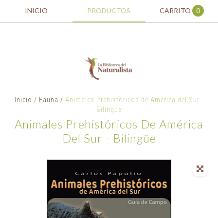
INICIO
PRODUCTOS
CARRITO
0
Inicio
/
Fauna
/
Animales Prehistóricos de América del Sur -
Bilingüe
Animales Prehistóricos De América
Del Sur - Bilingüe