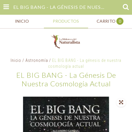
EL BIG BANG - LA GÉNESIS DE NUESTRA COSMOLOGÍA ACTUAL
INICIO
PRODUCTOS
CARRITO
0
Inicio
/
Astronomía
/
EL BIG BANG - La génesis de nuestra
cosmología actual
EL BIG BANG - La Génesis De
Nuestra Cosmología Actual