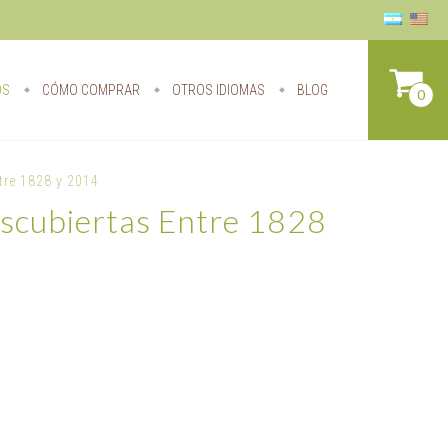
OS
CÓMO COMPRAR
OTROS IDIOMAS
BLOG
0
tre 1828 y 2014
escubiertas Entre 1828