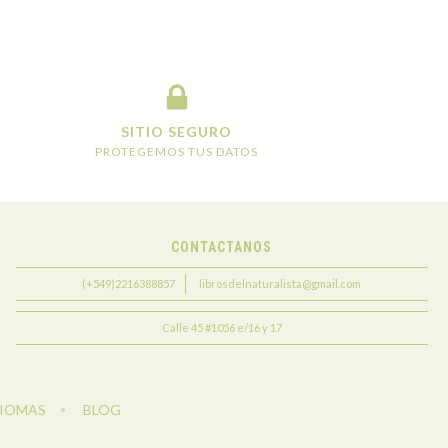
SITIO SEGURO
PROTEGEMOS TUS DATOS
CONTACTANOS
(+549)2216388857
librosdelnaturalista@gmail.com
Calle 45 #1056 e/16 y 17
DIOMAS
BLOG