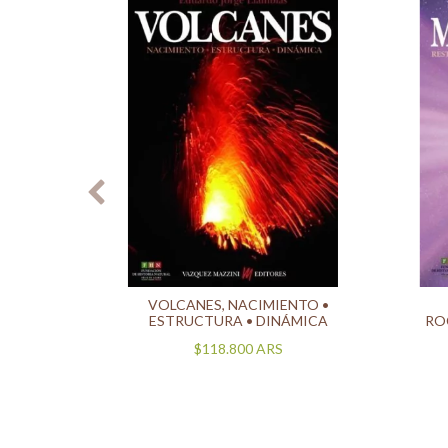
ON LOS
VOLCANES, NACIMIENTO •
ESTRUCTURA • DINÁMICA
RO
$118.800
ARS