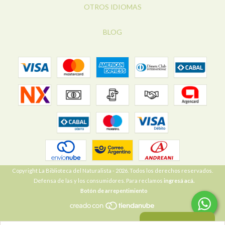
OTROS IDIOMAS
BLOG
Copyright La Biblioteca del Naturalista - 2026. Todos los derechos reservados.
Defensa de las y los consumidores. Para reclamos
ingresá acá.
Botón de arrepentimiento