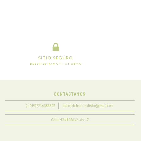
SITIO SEGURO
PROTEGEMOS TUS DATOS
CONTACTANOS
(+549)2216388857
librosdelnaturalista@gmail.com
Calle 45 #1056 e/16 y 17