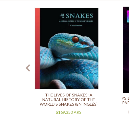
THE LIVES OF SNAKES: A
IONES
PSI
NATURAL HISTORY OF THE
RNST
PA
WORLD'S SNAKES (EN INGLÉS)
ADES
$169.350
ARS