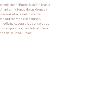
s egipcios? ¿Puede la miel aliviar la
scinantes historias de las drogas y
 mismo), el arte del tirado del
de mosquitos y, según algunos,
a medicina casera y los consejos de
 contemporánea, desde la alquimia
obes del mundo, ¡uníos!