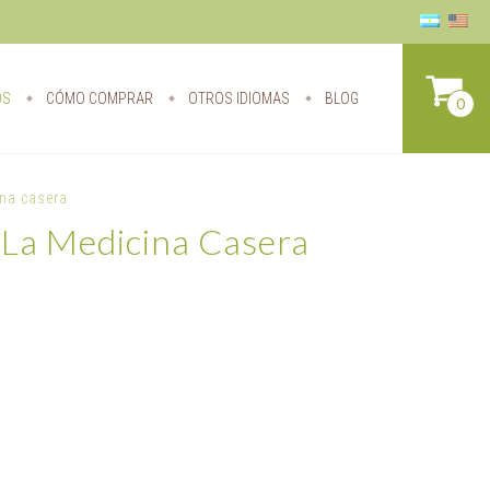
OS
CÓMO COMPRAR
OTROS IDIOMAS
BLOG
0
ina casera
 La Medicina Casera