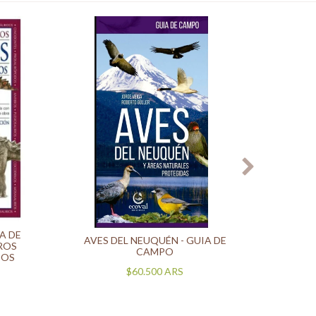
CREA
A DE
AVES DEL NEUQUÉN - GUIA DE
ROS
CAMPO
COS
$60.500
ARS