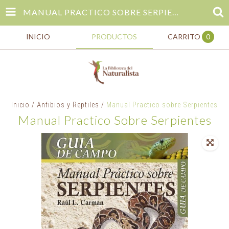
MANUAL PRACTICO SOBRE SERPIENTES
INICIO
PRODUCTOS
CARRITO
0
Inicio
/
Anfibios y Reptiles
/
Manual Practico sobre Serpientes
Manual Practico Sobre Serpientes