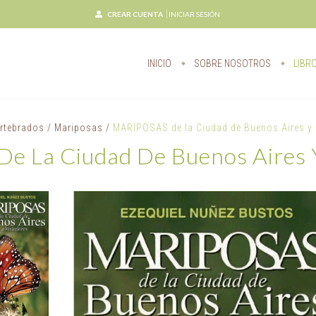
CREAR CUENTA
INICIAR SESIÓN
INICIO
SOBRE NOSOTROS
LIBR
ertebrados
/
Mariposas
/
MARIPOSAS de la Ciudad de Buenos Aires y 
 La Ciudad De Buenos Aires 