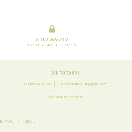
SITIO SEGURO
PROTEGEMOS TUS DATOS
CONTACTANOS
(+549)2216388857
librosdelnaturalista@gmail.com
Calle 45 #1056 e/16 y 17
DIOMAS
BLOG