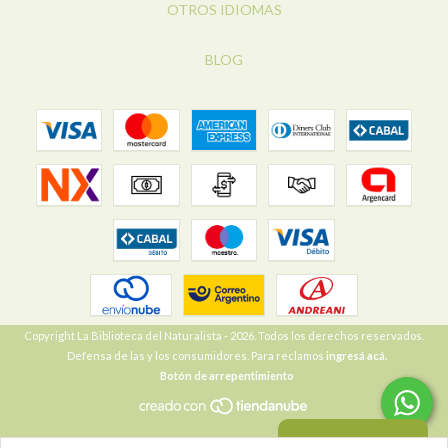
OTROS IDIOMAS
BLOG
Copyright La Biblioteca del Naturalista - 2026. Todos los derechos reservados.
Defensa de las y los consumidores. Para reclamos
ingresá acá.
Botón de arrepentimiento