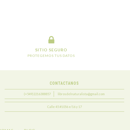
SITIO SEGURO
PROTEGEMOS TUS DATOS
CONTACTANOS
(+549)2216388857
librosdelnaturalista@gmail.com
Calle 45 #1056 e/16 y 17