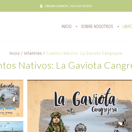
CREAR CUENTA
INICIAR SESIÓN
INICIO
SOBRE NOSOTROS
LIBR
Inicio
/
Infantiles
/
Cuentos Nativos: La Gaviota Cangrejera
tos Nativos: La Gaviota Cangr