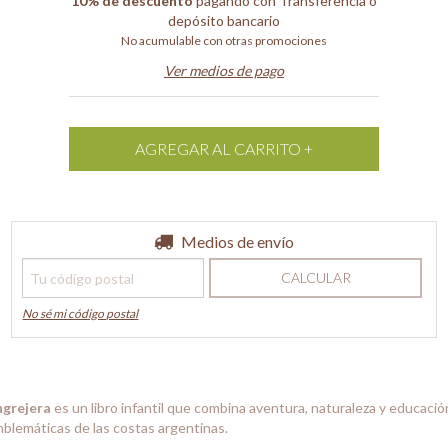
10% de descuento
pagando con Transferencia o
depósito bancario
No acumulable con otras promociones
Ver medios de pago
Entregas para el CP:
Medios de envío
CAMBIAR CP
CALCULAR
No sé mi código postal
ngrejera
es un libro infantil que combina aventura, naturaleza y educació
mblemáticas de las costas argentinas.