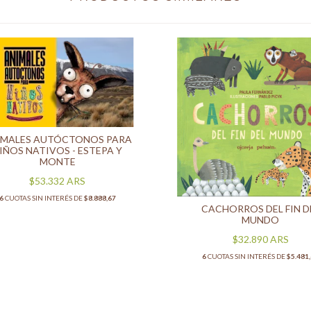
IMALES AUTÓCTONOS PARA
IÑOS NATIVOS - ESTEPA Y
MONTE
$53.332
ARS
6
CUOTAS SIN INTERÉS DE
$8.888,67
CACHORROS DEL FIN D
MUNDO
$32.890
ARS
6
CUOTAS SIN INTERÉS DE
$5.481