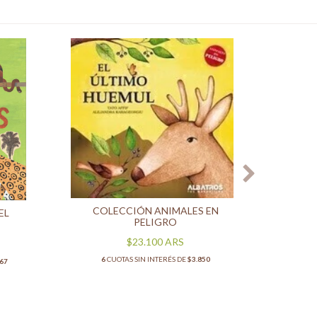
REGAL
PÜNH 
COLECCIÓN ANIMALES EN
EL
PELIGRO
6
CU
$23.100
ARS
6
CUOTAS SIN INTERÉS DE
$3.850
,67