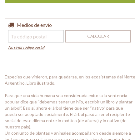
Entregas para el CP:
Medios de envío
CAMBIAR CP
CALCULAR
No sé mi código postal
Especies que vinieron, para quedarse, en los ecosistemas del Norte
Argentino. Libro ilustrado.
Para que una vida humana sea considerada exitosa la sentencia
popular dice que “debemos tener un hijo, escribir un libro y plantar
un árbol”. Eso sí, ahora el árbol tiene que ser “nativo” para que
pueda ser aceptado socialmente. El árbol pasó a ser el recipiente
social de este dilema entre lo exótico (de afuera) y lo nativo (de
nuestro país).
Un conjunto de plantas y animales acompañaron desde siempre a
los humanos en su largo proceso de colonización del mundo. Esas