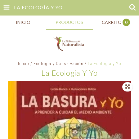
LA ECOLOGÍA Y YO
INICIO
PRODUCTOS
CARRITO
0
Inicio
/
Ecología y Conservación
/
La Ecología y Yo
La Ecología Y Yo