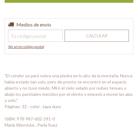
Entregas para el CP:
Medios de envío
CAMBIAR CP
CALCULAR
No sé mi código postal
"El cóndor se paró sobre una piedra en lo alto de la montaña. Nunca
había estado tan solo, pero de pronto se encontró en el espacio
abierto y no tuvo miedo. Miró el cielo velado por nubes tenues y
abajo los pastizales mecidos por el viento y empezó a mover las alas
y voló."
Páginas: 32 - color . tapa dura
ISBN: 978-987-602-291-0
María Wernicke , Perla Suez